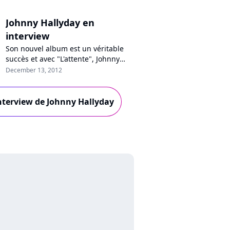
Johnny Hallyday en
interview
Son nouvel album est un véritable
succès et avec "L'attente", Johnny
Hallyday effectue un retour aux
December 13, 2012
sources plébiscité par le public mais
aussi la critique. Pour ce disque,
l’artiste a travaillé avec Miossec, a
'interview de Johnny Hallyday
retrouvé l'envie d'écrire avec John
Mamann et partagé un titre avec
Céline Dion. C’est un artis...