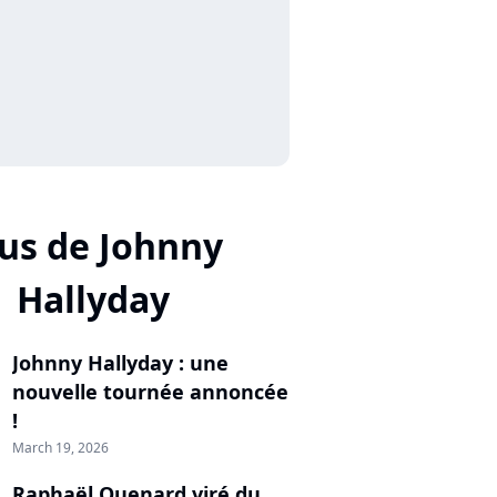
us de Johnny
Hallyday
Johnny Hallyday : une
nouvelle tournée annoncée
!
March 19, 2026
Raphaël Quenard viré du