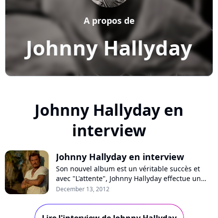
A propos de
Johnny Hallyday
Johnny Hallyday en
interview
Johnny Hallyday en interview
Son nouvel album est un véritable succès et
avec "L'attente", Johnny Hallyday effectue un
retour aux sources plébiscité par le public mais
December 13, 2012
aussi la critique. Pour ce disque, l’artiste a
travaillé avec Miossec, a retrouvé l'envie d'écrire
avec John Mamann et partagé un titre avec