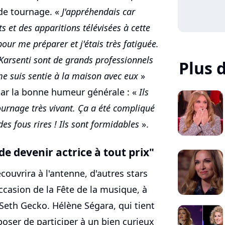
 de tournage. «
J'appréhendais car
s et des apparitions télévisées à cette
pour me préparer et j'étais très fatiguée.
 Karsenti sont de grands professionnels
Plus 
me suis sentie à la maison avec eux
»
par la bonne humeur générale : «
Ils
ournage très vivant. Ça a été compliqué
des fous rires ! Ils sont formidables
».
e devenir actrice à tout prix"
couvrira à l'antenne, d'autres stars
occasion de la Fête de la musique, à
r Seth Gecko. Hélène Ségara, qui tient
poser de participer à un bien curieux