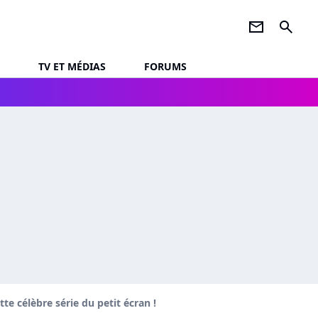
newsletter
search
TV ET MÉDIAS
FORUMS
te célèbre série du petit écran !