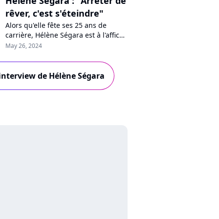
Hélène Ségara : "Arrêter de
rêver, c'est s'éteindre"
Alors qu'elle fête ses 25 ans de
carrière, Hélène Ségara est à l'affiche
de la tournée "Les comédies
May 26, 2024
musicales", à découvrir dans toute la
France. Ses souvenirs de "Notre-
Dame de Paris", les rêves qu'elle
l'interview de Hélène Ségara
veut encore accomplir, son nouvel
album... Rencontre avec l'icône
populaire.