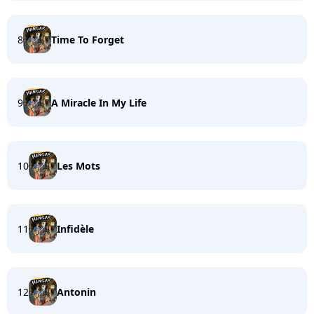
8
Time To Forget
9
A Miracle In My Life
10
Les Mots
11
Infidèle
12
Antonin