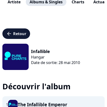
Artiste
Albums & Singles
Charts
Actuali
arrow_left
Retour
Infallible
Hangar
Date de sortie: 28 mai 2010
Découvrir l'album
The Infallible Emperor
1