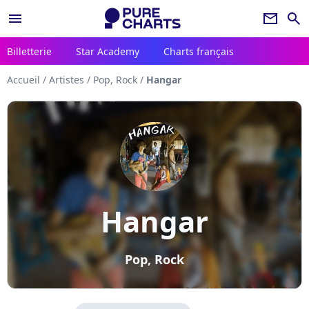
menu
newsletter
search
Billetterie
Star Academy
Charts français
Accueil
/
Artistes
/
Pop, Rock
/
Hangar
Hangar
Pop, Rock