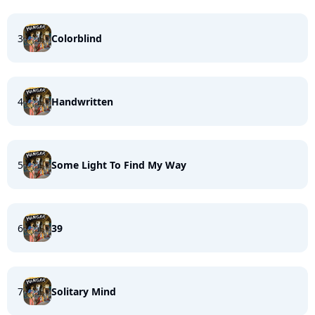
3
Colorblind
4
Handwritten
5
Some Light To Find My Way
6
39
7
Solitary Mind