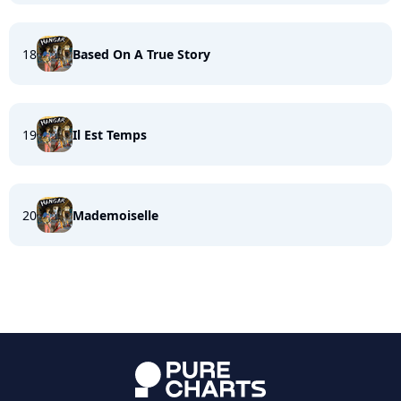
18
Based On A True Story
19
Il Est Temps
20
Mademoiselle