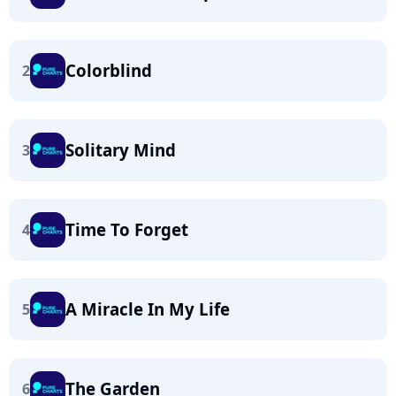
Colorblind
2
Solitary Mind
3
Time To Forget
4
A Miracle In My Life
5
The Garden
6