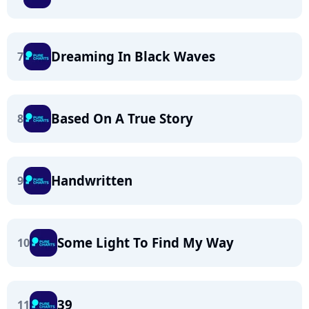
Dreaming In Black Waves
7
Based On A True Story
8
Handwritten
9
Some Light To Find My Way
10
39
11