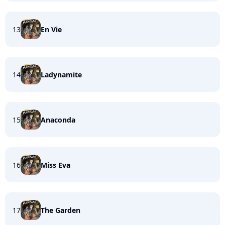
13
En Vie
14
Ladynamite
15
Anaconda
16
Miss Eva
17
The Garden