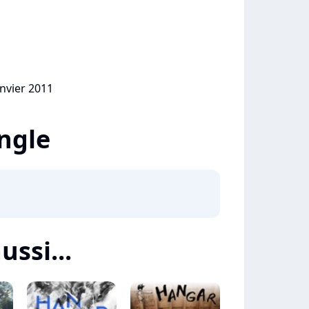
anvier 2011
ingle
ussi...