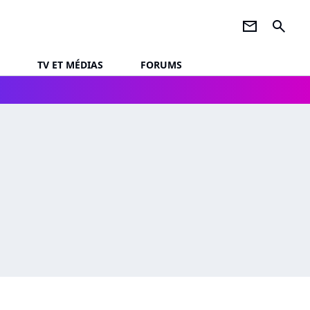
newsletter
search
TV ET MÉDIAS
FORUMS