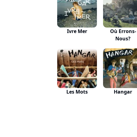
Ivre Mer
Où Errons-
Nous?
Les Mots
Hangar