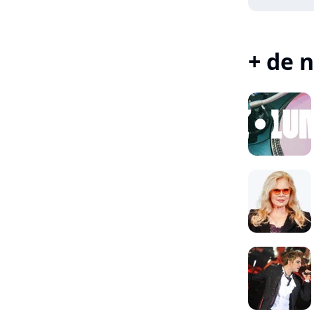
+ de n