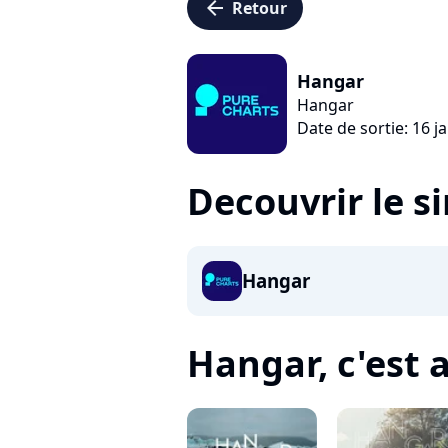
arrow_left
Retour
Hangar
Hangar
Date de sortie: 16 j
Decouvrir le s
Hangar
Hangar, c'est a