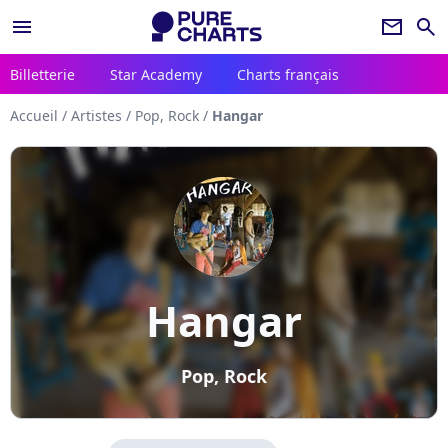
menu
newsletter
search
Billetterie
Star Academy
Charts français
Accueil
/
Artistes
/
Pop, Rock
/
Hangar
Hangar
Pop, Rock