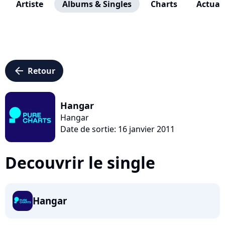
Artiste
Albums & Singles
Charts
Actuali
arrow_left
Retour
Hangar
Hangar
Date de sortie: 16 janvier 2011
Decouvrir le single
Hangar