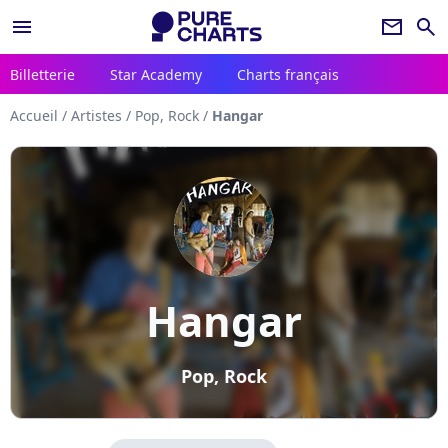
menu
newsletter
search
Billetterie
Star Academy
Charts français
Accueil
/
Artistes
/
Pop, Rock
/
Hangar
Hangar
Pop, Rock