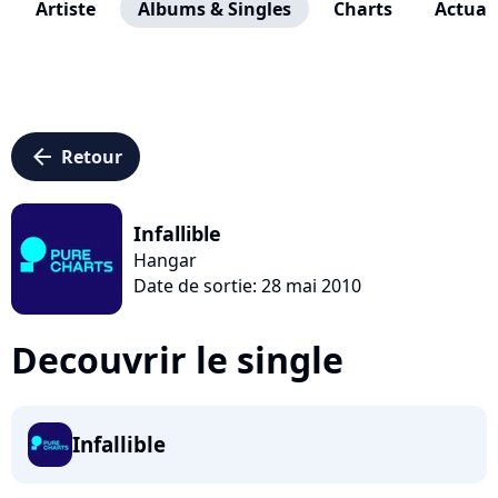
Artiste
Albums & Singles
Charts
Actuali
arrow_left
Retour
Infallible
Hangar
Date de sortie: 28 mai 2010
Decouvrir le single
Infallible