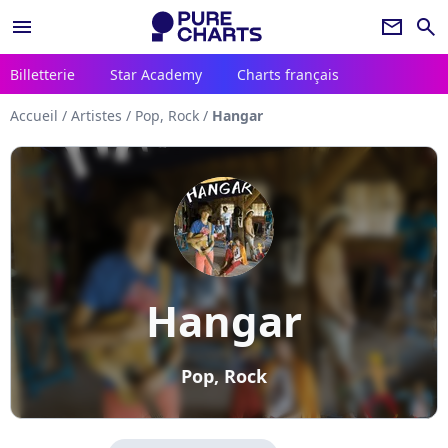
menu
newsletter
search
Billetterie
Star Academy
Charts français
Accueil
/
Artistes
/
Pop, Rock
/
Hangar
Hangar
Pop, Rock