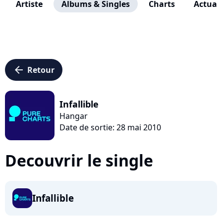
Artiste
Albums & Singles
Charts
Actuali
arrow_left
Retour
Infallible
Hangar
Date de sortie: 28 mai 2010
Decouvrir le single
Infallible