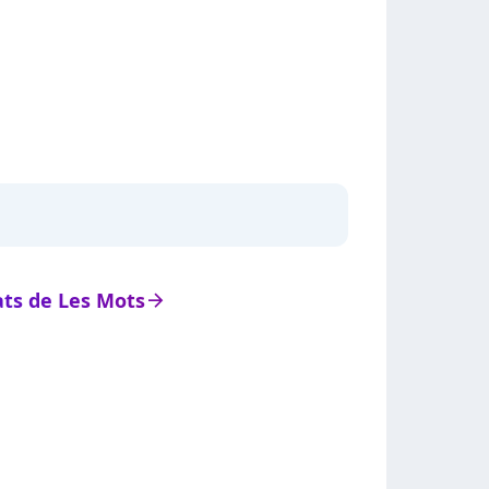
tats de Les Mots
arrow_right