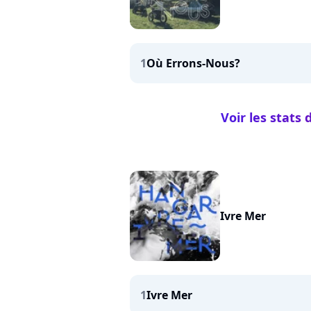
1
Où Errons-Nous?
Voir les stats
Ivre Mer
1
Ivre Mer