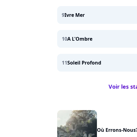
9
Ivre Mer
10
A L'Ombre
11
Soleil Profond
Voir les s
Où Errons-Nous