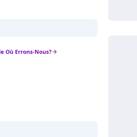
 de Où Errons-Nous?
arrow_right