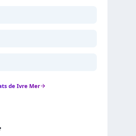
tats de Ivre Mer
arrow_right
?