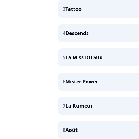
3
Tattoo
4
Descends
5
La Miss Du Sud
6
Mister Power
7
La Rumeur
8
Août