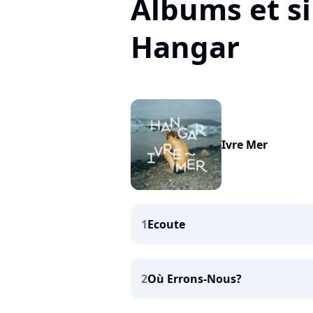
Albums et si
Hangar
Ivre Mer
1
Ecoute
2
Où Errons-Nous?