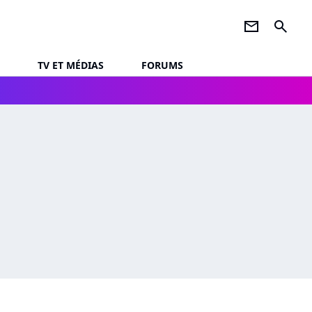
newsletter
search
TV ET MÉDIAS
FORUMS