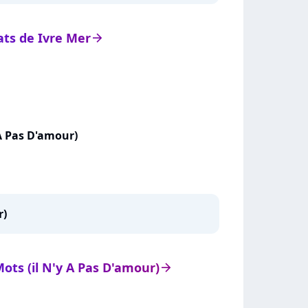
tats de Ivre Mer
arrow_right
 A Pas D'amour)
r)
Mots (il N'y A Pas D'amour)
arrow_right