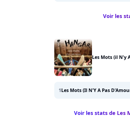
Voir les s
Les Mots (il N'y
1
Les Mots (Il N'Y A Pas D'Amou
Voir les stats de Les 