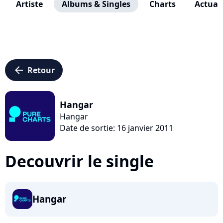
Artiste
Albums & Singles
Charts
Actuali
arrow_left
Retour
Hangar
Hangar
Date de sortie: 16 janvier 2011
Decouvrir le single
Hangar