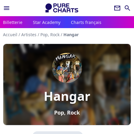
menu
newsletter
search
Billetterie
Star Academy
Charts français
Accueil
/
Artistes
/
Pop, Rock
/
Hangar
Hangar
Pop, Rock