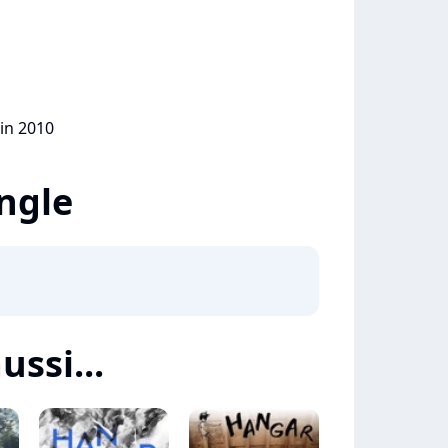
uin 2010
ingle
ussi...