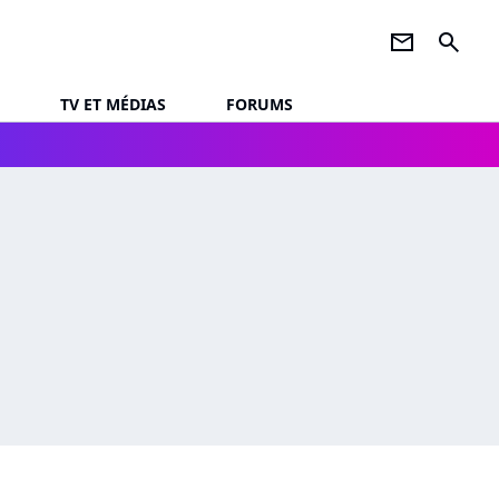
newsletter
search
TV ET MÉDIAS
FORUMS