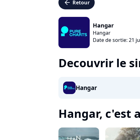
arrow_left
Retour
Hangar
Hangar
Date de sortie: 21 j
Decouvrir le s
Hangar
Hangar, c'est a