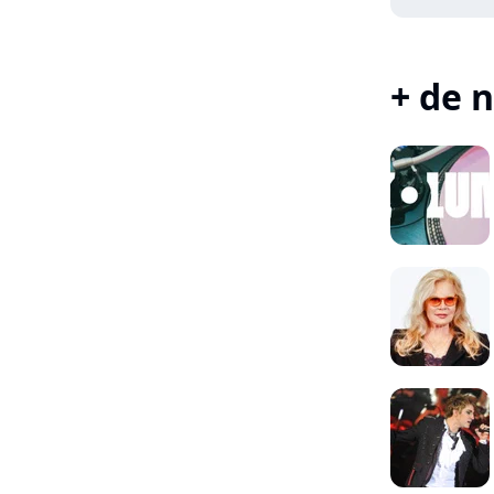
+ de n