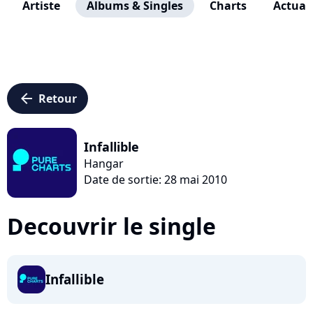
Artiste
Albums & Singles
Charts
Actuali
arrow_left
Retour
Infallible
Hangar
Date de sortie: 28 mai 2010
Decouvrir le single
Infallible