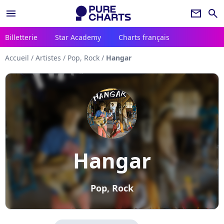
menu
newsletter
search
Billetterie
Star Academy
Charts français
Accueil
/
Artistes
/
Pop, Rock
/
Hangar
Hangar
Pop, Rock