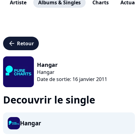
Artiste
Albums & Singles
Charts
Actuali
arrow_left
Retour
Hangar
Hangar
Date de sortie: 16 janvier 2011
Decouvrir le single
Hangar