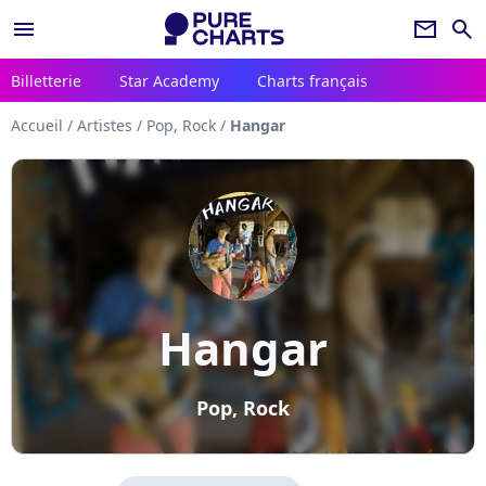
menu
newsletter
search
Billetterie
Star Academy
Charts français
Accueil
/
Artistes
/
Pop, Rock
/
Hangar
Hangar
Pop, Rock