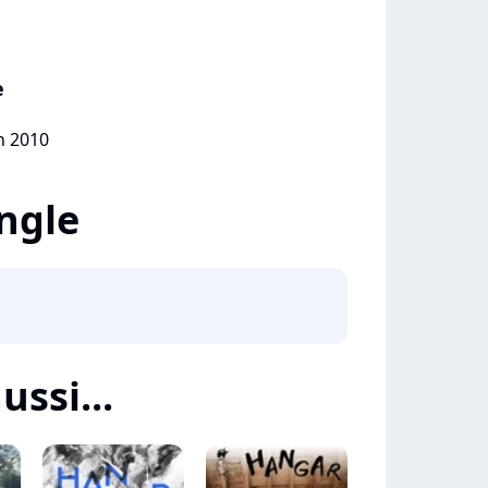
e
in 2010
ingle
ussi...