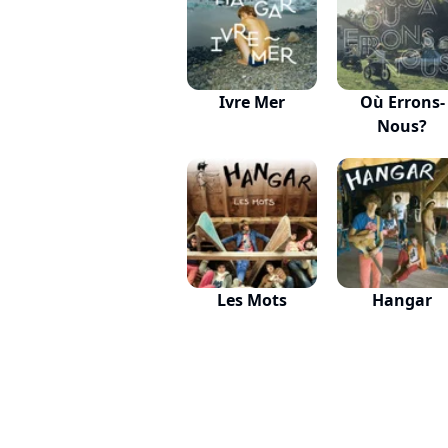
Ivre Mer
Où Errons-
Nous?
Les Mots
Hangar