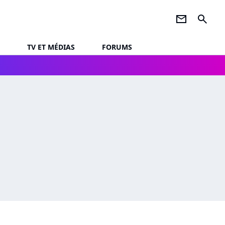
newsletter
search
TV ET MÉDIAS
FORUMS