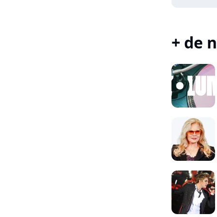
+ de n