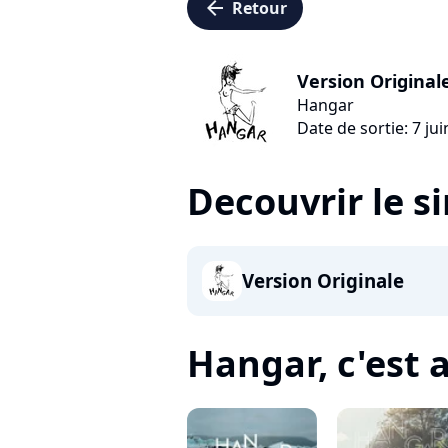
arrow_left
Retour
Version Original
Hangar
Date de sortie: 7 ju
Decouvrir le s
Version Originale
Hangar, c'est a