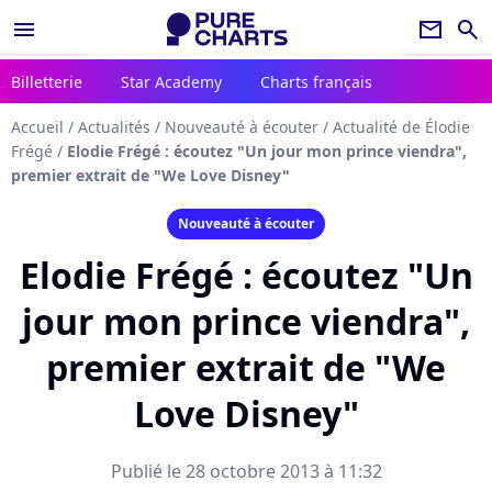
menu
newsletter
search
Billetterie
Star Academy
Charts français
Accueil
/
Actualités
/
Nouveauté à écouter
/
Actualité de Élodie
Frégé
/
Elodie Frégé : écoutez "Un jour mon prince viendra",
premier extrait de "We Love Disney"
Nouveauté à écouter
Elodie Frégé : écoutez "Un
jour mon prince viendra",
premier extrait de "We
Love Disney"
Publié le 28 octobre 2013 à 11:32