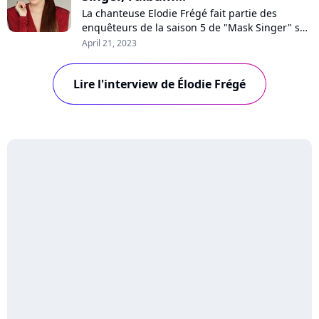
La chanteuse Elodie Frégé fait partie des
enquêteurs de la saison 5 de "Mask Singer" sur
TF1. Elle se confie à Purecharts sur ses
April 21, 2023
motivations, fait quelques révélations sur les
costumes, réagit aux rumeurs sur son salaire,
Lire l'interview de Élodie Frégé
et se confie sur son prochain album.