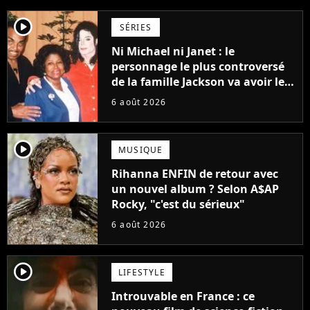
player2
SÉRIES
Ni Michael ni Janet : le
personnage le plus controversé
de la famille Jackson va avoir le
droit à sa propre série
6 août 2026
player2
MUSIQUE
Rihanna ENFIN de retour avec
un nouvel album ? Selon A$AP
Rocky, "c'est du sérieux"
6 août 2026
player2
LIFESTYLE
Introuvable en France : ce