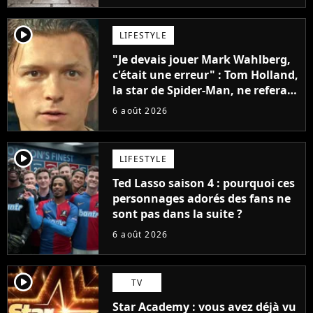
player2
LIFESTYLE
"Je devais jouer Mark Wahlberg,
c'était une erreur" : Tom Holland,
la star de Spider-Man, ne referait
pas ce blockbuster
6 août 2026
player2
LIFESTYLE
Ted Lasso saison 4 : pourquoi ces
personnages adorés des fans ne
sont pas dans la suite ?
6 août 2026
player2
TV
Star Academy : vous avez déjà vu