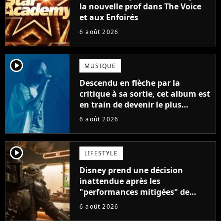
la nouvelle prof dans The Voice
et aux Enfoirés
6 août 2026
player2
MUSIQUE
Descendu en flèche par la
critique à sa sortie, cet album est
en train de devenir le plus
populaire de son auteur
6 août 2026
player2
LIFESTYLE
Disney prend une décision
inattendue après les
"performances mitigées" de
Vaiana et The Mandalorian &
6 août 2026
Grogu au box-office