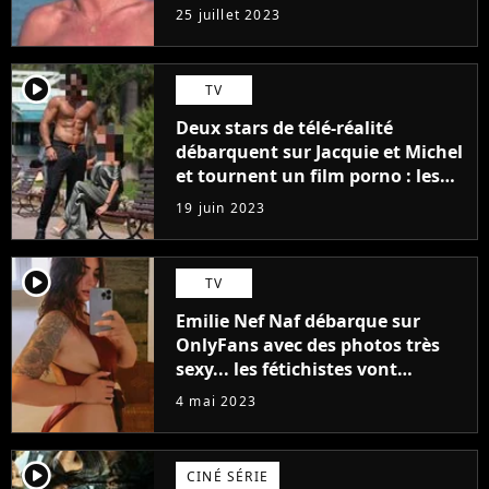
j'arriverais à le faire..."
25 juillet 2023
player2
TV
Deux stars de télé-réalité
débarquent sur Jacquie et Michel
et tournent un film porno : les
premières images du tournage
19 juin 2023
(exclu)
player2
TV
Emilie Nef Naf débarque sur
OnlyFans avec des photos très
sexy... les fétichistes vont
prendre leur pied !
4 mai 2023
player2
CINÉ SÉRIE