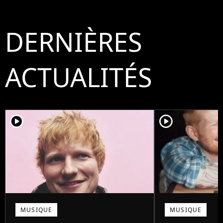
DERNIÈRES
ACTUALITÉS
player2
player2
MUSIQUE
MUSIQUE