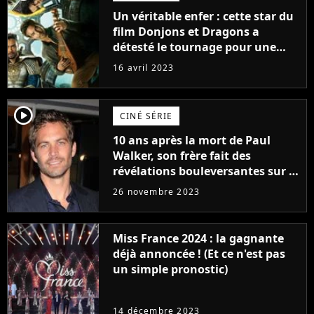
Un véritable enfer : cette star du
film Donjons et Dragons a
détesté le tournage pour une
raison très spéciale
16 avril 2023
player2
CINÉ SÉRIE
10 ans après la mort de Paul
Walker, son frère fait des
révélations bouleversantes sur la
réaction des acteurs de Fast and
26 novembre 2023
Furious
Miss France 2024 : la gagnante
déjà annoncée ! (Et ce n'est pas
un simple pronostic)
14 décembre 2023