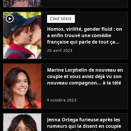
player2
CINÉ SÉRIE
Homos, virilité, gender fluid : on
a enfin trouvé une comédie
française qui parle de tout ça
sans être super ringarde
20 avril 2023
Marine Lorphelin de nouveau en
couple et vous aviez déjà vu son
nouveau compagnon... à la télé
9 octobre 2023
Jenna Ortega furieuse après les
rumeurs qui la disent en couple