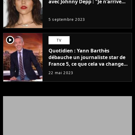
avec Johnny Depp : "Je n'arrive
même pas..."
5 septembre 2023
player2
TV
Quotidien : Yann Barthès
débauche un journaliste star de
France 5, ce que cela va changer
à la rentrée
22 mai 2023