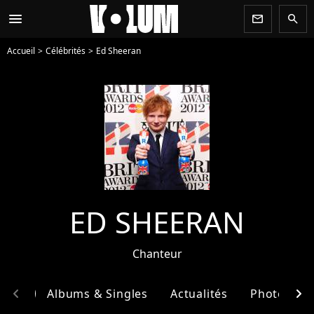
menu
newsletter
search
Accueil
Célébrités
Ed Sheeran
ED SHEERAN
Chanteur
chevron_left
chevron_right
phie
Albums & Singles
Actualités
Photos