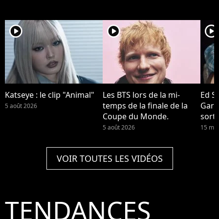
player2
player2
player2
Katseye : le clip "Animal"
Les BTS lors de la mi-
Ed S
temps de la finale de la
Garri
5 août 2026
Coupe du Monde.
sort
Repea
5 août 2026
15 mai
VOIR TOUTES LES VIDÉOS
TENDANCES