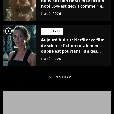
nouveau film de science-fiction
noté 55% est décrit comme "le
plus stupide de l'année"
6 août 2026
player2
LIFESTYLE
Aujourd'hui sur Netflix : ce film
de science-fiction totalement
oublié est pourtant l'un des
meilleurs des années 2010
6 août 2026
DERNIÈRES NEWS