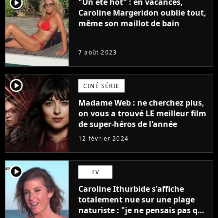
player2
"Un été hot" : en vacances,
Caroline Margeridon oublie tout,
même son maillot de bain
7 août 2023
player2
CINÉ SÉRIE
Madame Web : ne cherchez plus,
on vous a trouvé LE meilleur film
de super-héros de l'année
12 février 2024
player2
TV
Caroline Ithurbide s'affiche
totalement nue sur une plage
naturiste : "je ne pensais pas que