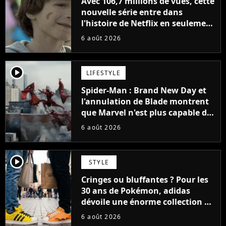
Avec 106,7 millions de vues, cette
nouvelle série entre dans
l'histoire de Netflix en seulement
48 jours
6 août 2026
player2
LIFESTYLE
Spider-Man : Brand New Day et
l'annulation de Blade montrent
que Marvel n'est plus capable de
faire quoi que ce soit de simple
6 août 2026
player2
STYLE
Cringes ou bluffantes ? Pour les
30 ans de Pokémon, adidas
dévoile une énorme collection de
sneakers et je ne sais pas quoi en
6 août 2026
penser