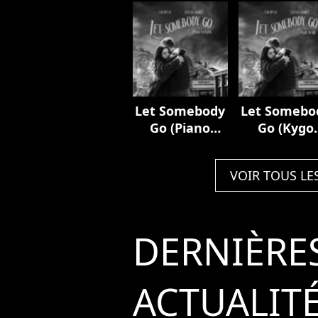
Let Somebody
Let Somebo
Go (Piano
Go (Kygo
Version)
Remix)
VOIR TOUS LE
DERNIÈRE
ACTUALIT