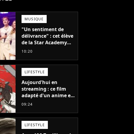
MUSIQUE
"Un sentiment de
délivrance" : cet élève
de la Star Academy
balance après la fin
10:20
de la tournée
LIFESTYLE
Aujourd'hui en
streaming : ce film
adapté d'un anime et
noté 98% est à voir
09:24
absolument... sinon
vous ne comprendrez
plus la série
LIFESTYLE