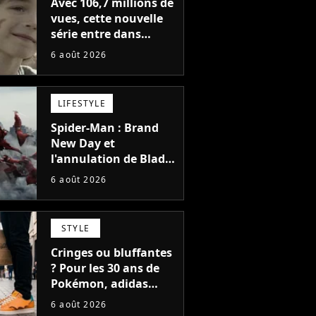
Avec 106,7 millions de
vues, cette nouvelle
série entre dans
l'histoire de Netflix en
6 août 2026
seulement 48 jours
LIFESTYLE
Spider-Man : Brand
New Day et
l'annulation de Blade
montrent que Marvel
6 août 2026
n'est plus capable de
faire quoi que ce soit
de simple
STYLE
Cringes ou bluffantes
? Pour les 30 ans de
Pokémon, adidas
dévoile une énorme
6 août 2026
collection de sneakers