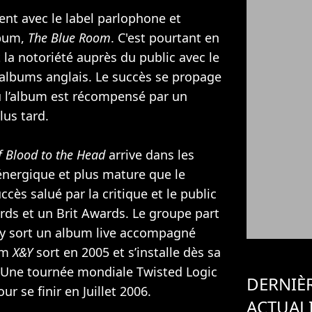
nt avec le label parlophone et
lbum,
The Blue Room
. C'est pourtant en
 la notoriété auprès du public avec le
’albums anglais. Le succès se propage
ù l’album est récompensé par un
us tard.
f Blood to the Head
arrive dans les
 énergique et plus mature que le
ccès salué par la critique et le public
ds et un Brit Awards. Le groupe part
ay sort un album live accompagné
um
X&Y
sort en 2005 et s’installe dès sa
. Une tournée mondiale Twisted Logic
DERNIÈ
ur se finir en Juillet 2006.
ACTUAL