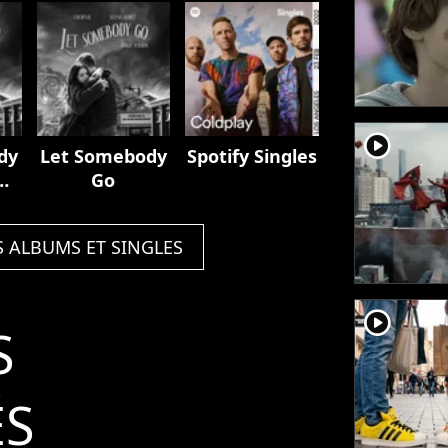
player2
dy
Let Somebody
Spotify Singles
Go
S ALBUMS ET SINGLES
player2
S
ÉS