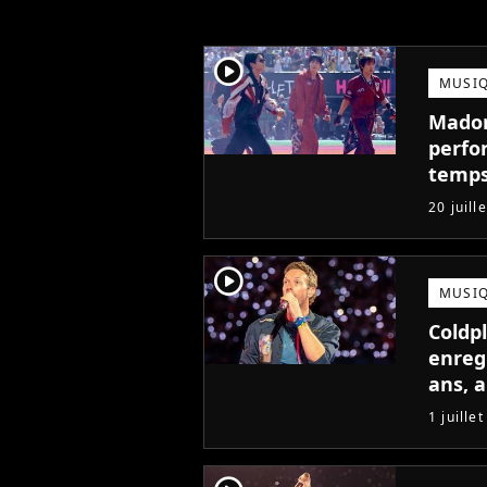
player2
MUSI
Madonn
perfo
temps
pire à
20 juill
player2
MUSI
Coldp
enreg
ans, 
1 juille