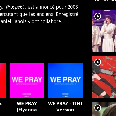
ay,
Prospekt
, est annoncé pour 2008
ercutant que les anciens. Enregistré
player2
aniel Lanois y ont collaboré.
player2
c
WE PRAY
WE PRAY - TINI
player2
n
(Elyanna
Version
Version)