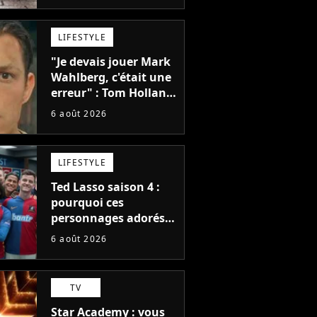
et je ne sais pas quoi
en penser
LIFESTYLE
"Je devais jouer Mark
Wahlberg, c'était une
erreur" : Tom Holland,
la star de Spider-Man,
6 août 2026
ne referait pas ce
blockbuster
LIFESTYLE
Ted Lasso saison 4 :
pourquoi ces
personnages adorés
des fans ne sont pas
6 août 2026
dans la suite ?
TV
Star Academy : vous