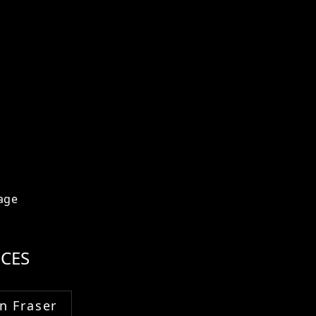
age
CES
n Fraser