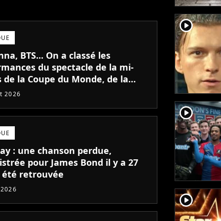
player2
QUE
a, BTS... On a classé les
rmances du spectacle de la mi-
 de la Coupe du Monde, de la
 la meilleure
et 2026
player2
QUE
lay : une chanson perdue,
istrée pour James Bond il y a 27
a été retrouvée
t 2026
player2