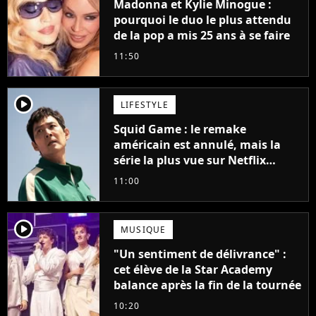
Madonna et Kylie Minogue :
pourquoi le duo le plus attendu
de la pop a mis 25 ans à se faire
11:50
player2
LIFESTYLE
Squid Game : le remake
américain est annulé, mais la
série la plus vue sur Netflix
pourrait avoir une version
11:00
française
player2
MUSIQUE
"Un sentiment de délivrance" :
cet élève de la Star Academy
balance après la fin de la tournée
10:20