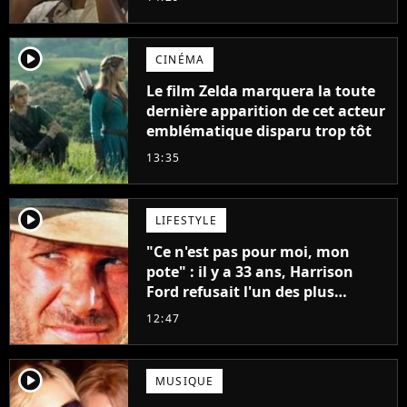
player2
CINÉMA
Le film Zelda marquera la toute
dernière apparition de cet acteur
emblématique disparu trop tôt
13:35
player2
LIFESTYLE
"Ce n'est pas pour moi, mon
pote" : il y a 33 ans, Harrison
Ford refusait l'un des plus
grands succès de tous les temps
12:47
player2
MUSIQUE