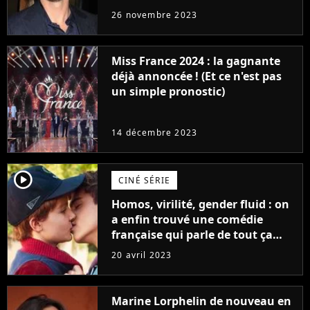
réaction des acteurs de Fast and
26 novembre 2023
Furious
Miss France 2024 : la gagnante
déjà annoncée ! (Et ce n'est pas
un simple pronostic)
14 décembre 2023
player2
CINÉ SÉRIE
Homos, virilité, gender fluid : on
a enfin trouvé une comédie
française qui parle de tout ça
sans être super ringarde
20 avril 2023
Marine Lorphelin de nouveau en