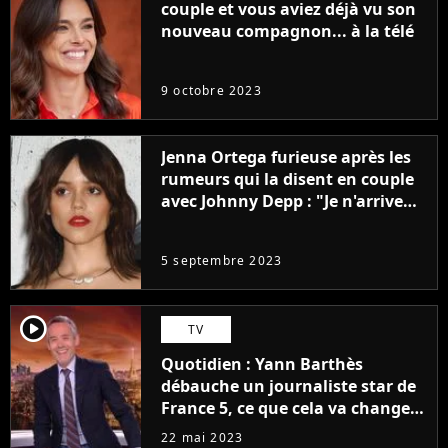
couple et vous aviez déjà vu son
nouveau compagnon... à la télé
9 octobre 2023
Jenna Ortega furieuse après les
rumeurs qui la disent en couple
avec Johnny Depp : "Je n'arrive
même pas..."
5 septembre 2023
player2
TV
Quotidien : Yann Barthès
débauche un journaliste star de
France 5, ce que cela va changer
à la rentrée
22 mai 2023