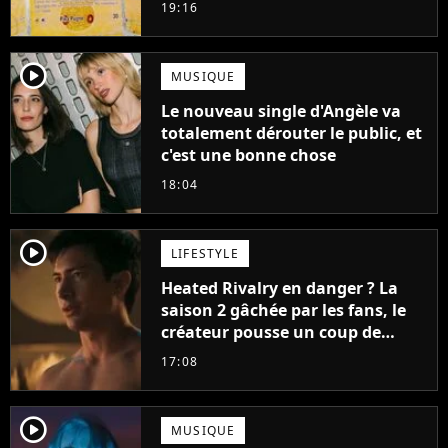
ruiner les revendeurs
19:16
player2
MUSIQUE
Le nouveau single d'Angèle va
totalement dérouter le public, et
c'est une bonne chose
18:04
player2
LIFESTYLE
Heated Rivalry en danger ? La
saison 2 gâchée par les fans, le
créateur pousse un coup de
gueule
17:08
player2
MUSIQUE