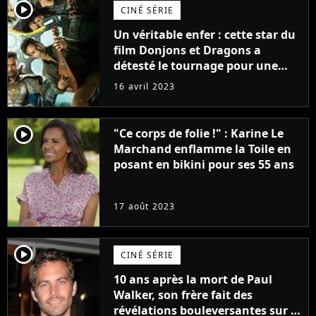
player2
CINÉ SÉRIE
Un véritable enfer : cette star du
film Donjons et Dragons a
détesté le tournage pour une
raison très spéciale
16 avril 2023
player2
"Ce corps de folie !" : Karine Le
Marchand enflamme la Toile en
posant en bikini pour ses 55 ans
17 août 2023
player2
CINÉ SÉRIE
10 ans après la mort de Paul
Walker, son frère fait des
révélations bouleversantes sur la