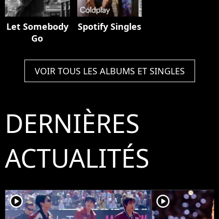
Let Somebody
Spotify Singles
Go
VOIR TOUS LES ALBUMS ET SINGLES
DERNIÈRES
ACTUALITÉS
player2
player2