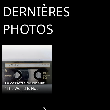
DERNIÈRES
PHOTOS
La cassette de l'inédit
"The World Is Not
Enough" enregistré par
Chris Martin de
Coldplay