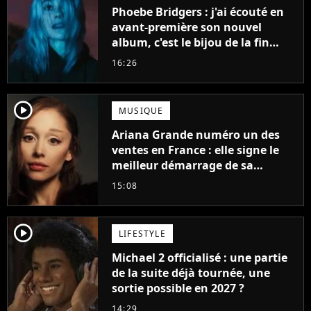
Phoebe Bridgers : j'ai écouté en
avant-première son nouvel
album, c'est le bijou de la fin
d'été
16:26
player2
MUSIQUE
Ariana Grande numéro un des
ventes en France : elle signe le
meilleur démarrage de sa
carrière avec son album Petal
15:08
player2
LIFESTYLE
Michael 2 officialisé : une partie
de la suite déjà tournée, une
sortie possible en 2027 ?
14:29