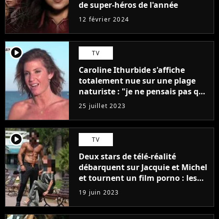
de super-héros de l'année
12 février 2024
player2
TV
Caroline Ithurbide s'affiche
totalement nue sur une plage
naturiste : "je ne pensais pas que
j'arriverais à le faire..."
25 juillet 2023
player2
TV
Deux stars de télé-réalité
débarquent sur Jacquie et Michel
et tournent un film porno : les
premières images du tournage
19 juin 2023
(exclu)