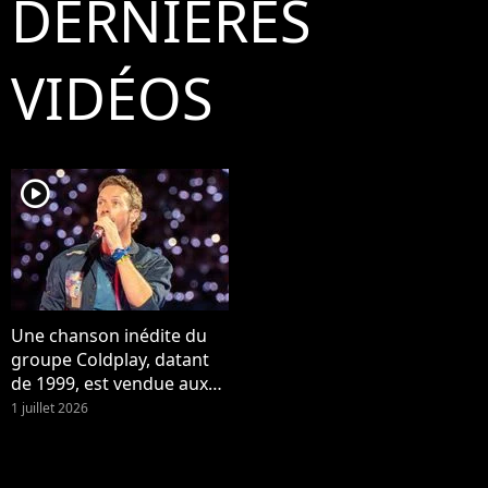
DERNIÈRES
VIDÉOS
player2
Une chanson inédite du
groupe Coldplay, datant
de 1999, est vendue aux
enchères !
1 juillet 2026