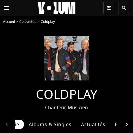
menu
newsletter
search
Accueil
Célébrités
Coldplay
COLDPLAY
Chanteur, Musicien
chevron_left
chevron_right
ographie
Albums & Singles
Actualités
Entour