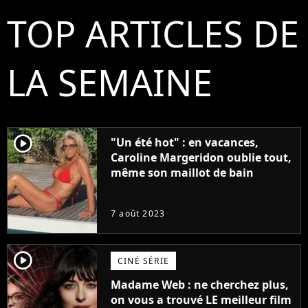
TOP ARTICLES DE
LA SEMAINE
player2
"Un été hot" : en vacances,
Caroline Margeridon oublie tout,
même son maillot de bain
7 août 2023
player2
CINÉ SÉRIE
Madame Web : ne cherchez plus,
on vous a trouvé LE meilleur film