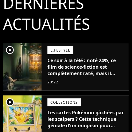
DERNIÈRES
ACTUALITÉS
player2
LIFESTYLE
Ce soir à la télé : noté 24%, ce
film de science-fiction est
complètement raté, mais il
aurait pu être encore pire à
20:22
cause de son acteur
player2
COLLECTIONS
Les cartes Pokémon gâchées par
les scalpers ? Cette technique
géniale d'un magasin pour