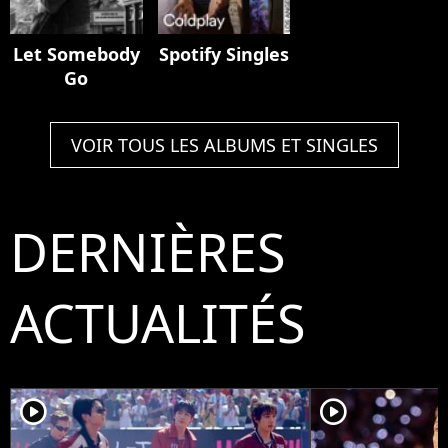
Let Somebody
Spotify Singles
Go
VOIR TOUS LES ALBUMS ET SINGLES
DERNIÈRES
ACTUALITÉS
player2
player2