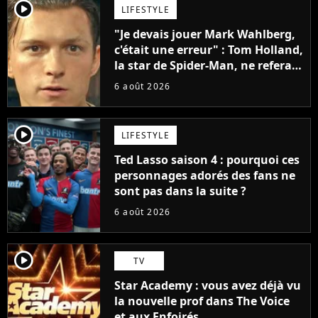
player2
LIFESTYLE
"Je devais jouer Mark Wahlberg,
c'était une erreur" : Tom Holland,
la star de Spider-Man, ne referait
pas ce blockbuster
6 août 2026
player2
LIFESTYLE
Ted Lasso saison 4 : pourquoi ces
personnages adorés des fans ne
sont pas dans la suite ?
6 août 2026
player2
TV
Star Academy : vous avez déjà vu
la nouvelle prof dans The Voice
et aux Enfoirés