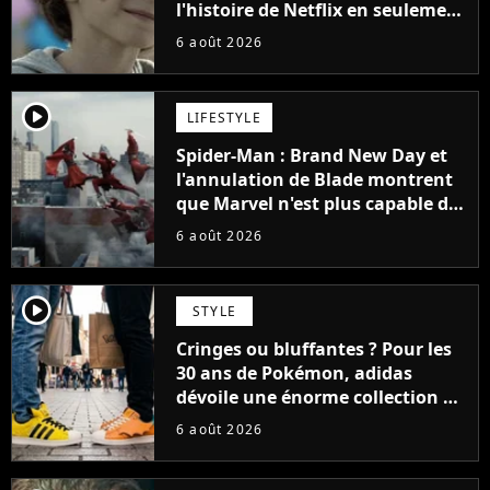
l'histoire de Netflix en seulement
48 jours
6 août 2026
player2
LIFESTYLE
Spider-Man : Brand New Day et
l'annulation de Blade montrent
que Marvel n'est plus capable de
faire quoi que ce soit de simple
6 août 2026
player2
STYLE
Cringes ou bluffantes ? Pour les
30 ans de Pokémon, adidas
dévoile une énorme collection de
sneakers et je ne sais pas quoi en
6 août 2026
penser