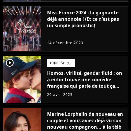
Miss France 2024 : la gagnante
déjà annoncée ! (Et ce n'est pas
un simple pronostic)
14 décembre 2023
player2
CINÉ SÉRIE
Homos, virilité, gender fluid : on
a enfin trouvé une comédie
française qui parle de tout ça
sans être super ringarde
20 avril 2023
Marine Lorphelin de nouveau en
couple et vous aviez déjà vu son
nouveau compagnon... à la télé