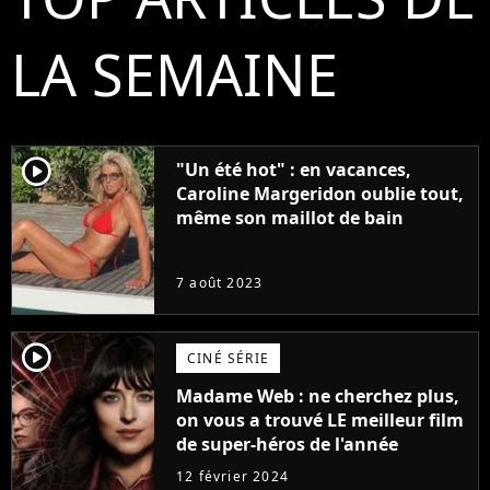
LA SEMAINE
player2
"Un été hot" : en vacances,
Caroline Margeridon oublie tout,
même son maillot de bain
7 août 2023
player2
CINÉ SÉRIE
Madame Web : ne cherchez plus,
on vous a trouvé LE meilleur film
de super-héros de l'année
12 février 2024