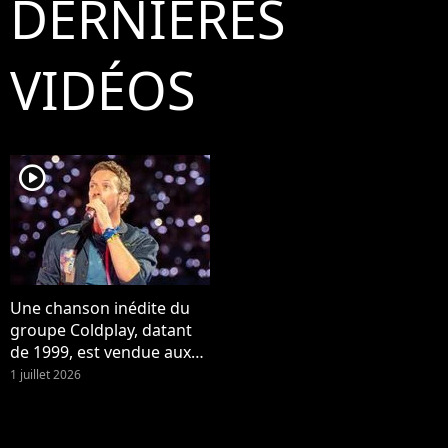
DERNIÈRES
VIDÉOS
player2
Une chanson inédite du
groupe Coldplay, datant
de 1999, est vendue aux
enchères !
1 juillet 2026