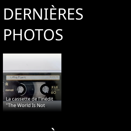
DERNIÈRES
PHOTOS
La cassette de l'inédit
"The World Is Not
Enough" enregistré par
Chris Martin de
Coldplay