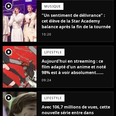
player2
MUSIQUE
"Un sentiment de délivrance" :
cet élève de la Star Academy
balance après la fin de la tournée
10:20
player2
LIFESTYLE
Aujourd'hui en streaming : ce
film adapté d'un anime et noté
98% est à voir absolument...
sinon vous ne comprendrez plus
09:24
la série
player2
LIFESTYLE
Avec 106,7 millions de vues, cette
nouvelle série entre dans