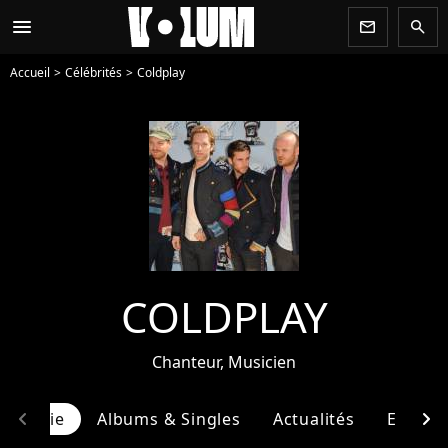
menu
newsletter
search
Accueil
Célébrités
Coldplay
COLDPLAY
Chanteur, Musicien
chevron_left
chevron_right
ographie
Albums & Singles
Actualités
Entour