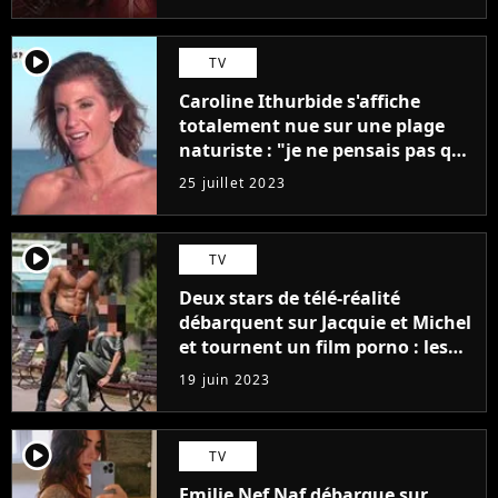
player2
TV
Caroline Ithurbide s'affiche
totalement nue sur une plage
naturiste : "je ne pensais pas que
j'arriverais à le faire..."
25 juillet 2023
player2
TV
Deux stars de télé-réalité
débarquent sur Jacquie et Michel
et tournent un film porno : les
premières images du tournage
19 juin 2023
(exclu)
player2
TV
Emilie Nef Naf débarque sur