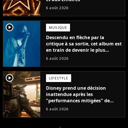
6 août 2026
player2
MUSIQUE
Descendu en flèche par la
critique à sa sortie, cet album est
en train de devenir le plus
populaire de son auteur
6 août 2026
player2
LIFESTYLE
Disney prend une décision
inattendue après les
"performances mitigées" de
Vaiana et The Mandalorian &
6 août 2026
Grogu au box-office