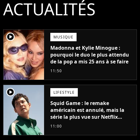
ACTUALITÉS
player2
MUSIQUE
Madonna et Kylie Minogue :
pourquoi le duo le plus attendu
de la pop a mis 25 ans à se faire
11:50
player2
LIFESTYLE
Squid Game : le remake
américain est annulé, mais la
série la plus vue sur Netflix
pourrait avoir une version
11:00
française