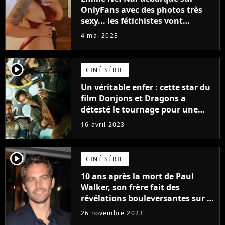
OnlyFans avec des photos très
sexy... les fétichistes vont
prendre leur pied !
4 mai 2023
player2
CINÉ SÉRIE
Un véritable enfer : cette star du
film Donjons et Dragons a
détesté le tournage pour une
raison très spéciale
16 avril 2023
player2
CINÉ SÉRIE
10 ans après la mort de Paul
Walker, son frère fait des
révélations bouleversantes sur la
réaction des acteurs de Fast and
26 novembre 2023
Furious