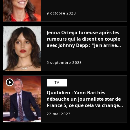
9 octobre 2023
Jenna Ortega furieuse après les
rumeurs qui la disent en couple
avec Johnny Depp : "Je n'arrive
même pas..."
5 septembre 2023
player2
TV
Quotidien : Yann Barthès
débauche un journaliste star de
France 5, ce que cela va changer
à la rentrée
22 mai 2023