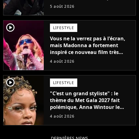
connu un succès retentissant à
5 août 2026
son époque
player2
LIFESTYLE
Vous ne la verrez pas à l'écran,
mais Madonna a fortement
inspiré ce nouveau film très
attendu
4 août 2026
player2
LIFESTYLE
"C'est un grand styliste" : le
thème du Met Gala 2027 fait
polémique, Anna Wintour le
défend
4 août 2026
DERNIÈRES NEWS