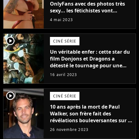
OnlyFans avec des photos très
sexy... les fétichistes vont
prendre leur pied !
4 mai 2023
player2
CINÉ SÉRIE
Un véritable enfer : cette star du
film Donjons et Dragons a
détesté le tournage pour une
raison très spéciale
16 avril 2023
player2
CINÉ SÉRIE
10 ans après la mort de Paul
Walker, son frère fait des
révélations bouleversantes sur la
réaction des acteurs de Fast and
26 novembre 2023
Furious