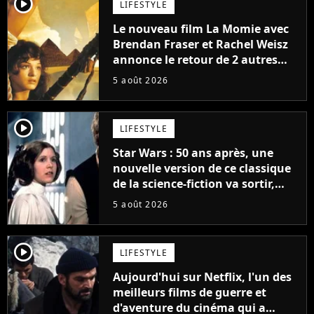
player2
LIFESTYLE
Le nouveau film La Momie avec
Brendan Fraser et Rachel Weisz
annonce le retour de 2 autres
personnages emblématiques de
5 août 2026
la saga
player2
LIFESTYLE
Star Wars : 50 ans après, une
nouvelle version de ce classique
de la science-fiction va sortir,
mais on ne la verra jamais en
5 août 2026
France
player2
LIFESTYLE
Aujourd'hui sur Netflix, l'un des
meilleurs films de guerre et
d'aventure du cinéma qui a