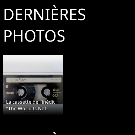
DERNIÈRES
PHOTOS
La cassette de l'inédit
"The World Is Not
Enough" enregistré par
Chris Martin de
Coldplay