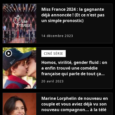
Miss France 2024 : la gagnante
déjà annoncée ! (Et ce n'est pas
un simple pronostic)
14 décembre 2023
player2
CINÉ SÉRIE
Homos, virilité, gender fluid : on
a enfin trouvé une comédie
française qui parle de tout ça
sans être super ringarde
20 avril 2023
Marine Lorphelin de nouveau en
couple et vous aviez déjà vu son
nouveau compagnon... à la télé