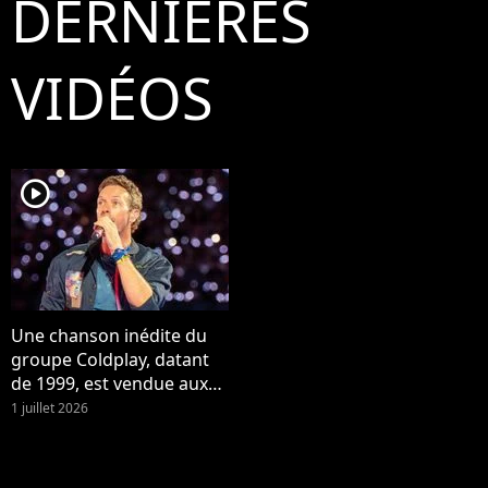
DERNIÈRES
VIDÉOS
player2
Une chanson inédite du
groupe Coldplay, datant
de 1999, est vendue aux
enchères !
1 juillet 2026