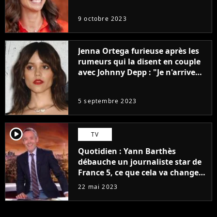
9 octobre 2023
Jenna Ortega furieuse après les
rumeurs qui la disent en couple
avec Johnny Depp : "Je n'arrive
même pas..."
5 septembre 2023
player2
TV
Quotidien : Yann Barthès
débauche un journaliste star de
France 5, ce que cela va changer
à la rentrée
22 mai 2023