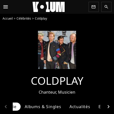
menu
newsletter
search
Accueil
Célébrités
Coldplay
COLDPLAY
Chanteur, Musicien
chevron_left
chevron_right
ographie
Albums & Singles
Actualités
Entour