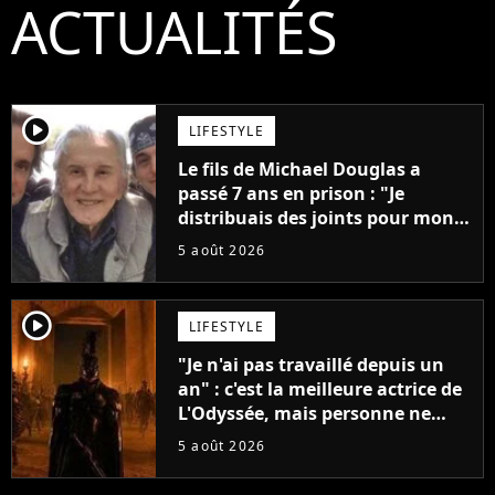
ACTUALITÉS
player2
LIFESTYLE
Le fils de Michael Douglas a
passé 7 ans en prison : "Je
distribuais des joints pour mon
père"
5 août 2026
player2
LIFESTYLE
"Je n'ai pas travaillé depuis un
an" : c'est la meilleure actrice de
L'Odyssée, mais personne ne
veut lui donner de rôle au
5 août 2026
cinéma