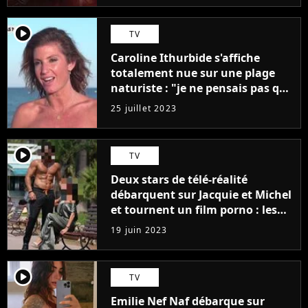
player2
TV
Caroline Ithurbide s'affiche
totalement nue sur une plage
naturiste : "je ne pensais pas que
j'arriverais à le faire..."
25 juillet 2023
player2
TV
Deux stars de télé-réalité
débarquent sur Jacquie et Michel
et tournent un film porno : les
premières images du tournage
19 juin 2023
(exclu)
player2
TV
Emilie Nef Naf débarque sur