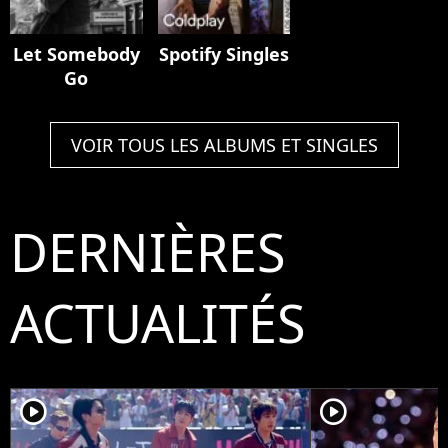
Let Somebody
Spotify Singles
Go
VOIR TOUS LES ALBUMS ET SINGLES
DERNIÈRES
ACTUALITÉS
player2
player2