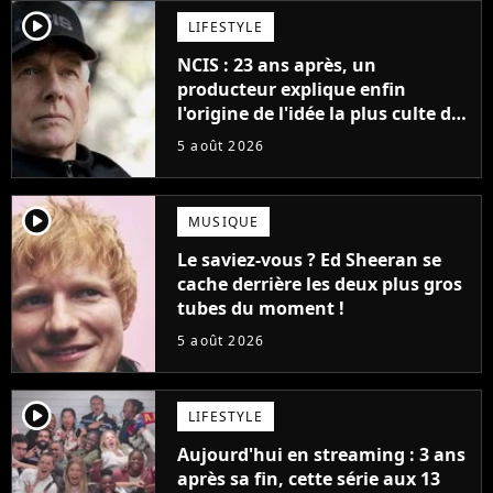
player2
LIFESTYLE
NCIS : 23 ans après, un
producteur explique enfin
l'origine de l'idée la plus culte de
la série (et on ne parle pas du
5 août 2026
bateau)
player2
MUSIQUE
Le saviez-vous ? Ed Sheeran se
cache derrière les deux plus gros
tubes du moment !
5 août 2026
player2
LIFESTYLE
Aujourd'hui en streaming : 3 ans
après sa fin, cette série aux 13