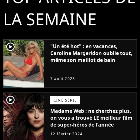
LA SEMAINE
player2
"Un été hot" : en vacances,
Caroline Margeridon oublie tout,
même son maillot de bain
7 août 2023
player2
CINÉ SÉRIE
Madame Web : ne cherchez plus,
on vous a trouvé LE meilleur film
de super-héros de l'année
12 février 2024