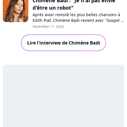
Chimène Badi : "Je n'ai pas envie
d'être un robot"
Après avoir revisité les plus belles chansons à
Edith Piaf, Chimène Badi revient avec "Gospel &
Soul, la voix et l'âme", un album concept mêlant
November 17, 2024
reprises et inédits. Au micro de Purecharts, la
chanteuse, libre et épanouie, revendique suivre
Lire l'interview de Chimène Badi
son instinct : "On se bagarre pour défendre nos
oeuvres".