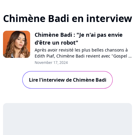
Chimène Badi en interview
Chimène Badi : "Je n'ai pas envie
d'être un robot"
Après avoir revisité les plus belles chansons à
Edith Piaf, Chimène Badi revient avec "Gospel &
Soul, la voix et l'âme", un album concept mêlant
November 17, 2024
reprises et inédits. Au micro de Purecharts, la
chanteuse, libre et épanouie, revendique suivre
Lire l'interview de Chimène Badi
son instinct : "On se bagarre pour défendre nos
oeuvres".