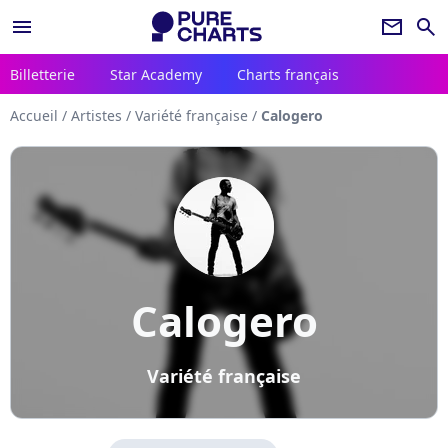
menu
newsletter
search
Billetterie
Star Academy
Charts français
Accueil
/
Artistes
/
Variété française
/
Calogero
Calogero
Variété française