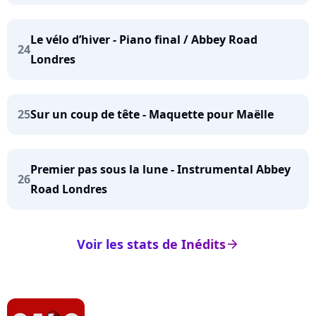
Le vélo d’hiver - Piano final / Abbey Road
24
Londres
25
Sur un coup de tête - Maquette pour Maëlle
Premier pas sous la lune - Instrumental Abbey
26
Road Londres
Voir les stats de Inédits
arrow_right