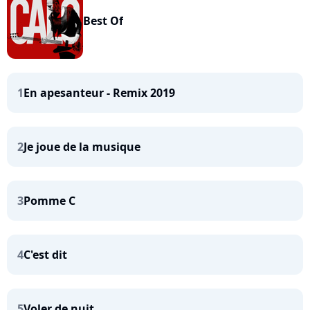
Best Of
1
En apesanteur - Remix 2019
2
Je joue de la musique
3
Pomme C
4
C'est dit
5
Voler de nuit