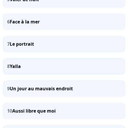
6
Face à la mer
7
Le portrait
8
Yalla
9
Un jour au mauvais endroit
10
Aussi libre que moi