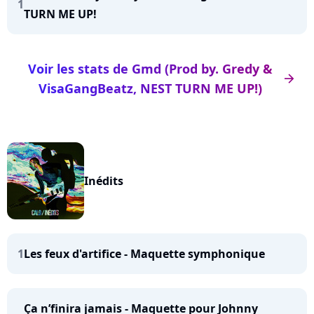
1
TURN ME UP!
Voir les stats de Gmd (Prod by. Gredy &
arrow_right
VisaGangBeatz, NEST TURN ME UP!)
Inédits
1
Les feux d'artifice - Maquette symphonique
Ça n’finira jamais - Maquette pour Johnny