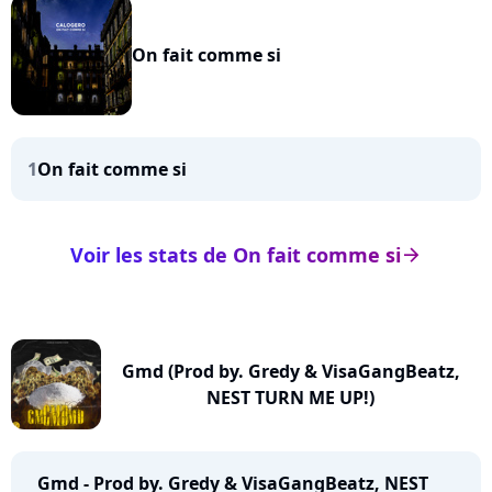
On fait comme si
1
On fait comme si
Voir les stats de On fait comme si
arrow_right
Gmd (Prod by. Gredy & VisaGangBeatz,
NEST TURN ME UP!)
Gmd - Prod by. Gredy & VisaGangBeatz, NEST