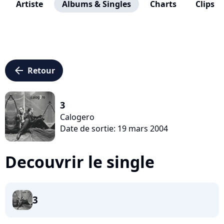
Artiste
Albums & Singles
Charts
Clips
arrow_left
Retour
3
Calogero
Date de sortie: 19 mars 2004
Decouvrir le single
3