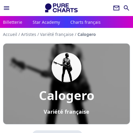
menu
newsletter
search
Billetterie
Star Academy
Charts français
Accueil
/
Artistes
/
Variété française
/
Calogero
Calogero
Variété française