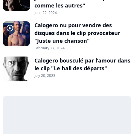
comme les autres"
June 22, 2024
Calogero nu pour vendre des
player2
disques dans le clip provocateur
"Juste une chanson"
February 27, 2024
Calogero bousculé par l'amour dans
player2
le clip "Le hall des départs"
July 20, 2023