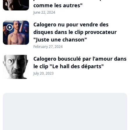
comme les autres"
June 22, 2024
Calogero nu pour vendre des
player2
disques dans le clip provocateur
"Juste une chanson"
February 27, 2024
Calogero bousculé par l'amour dans
player2
le clip "Le hall des départs"
July 20, 2023