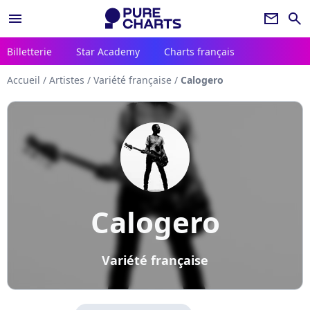
menu
newsletter
search
Billetterie
Star Academy
Charts français
Accueil
/
Artistes
/
Variété française
/
Calogero
Calogero
Variété française