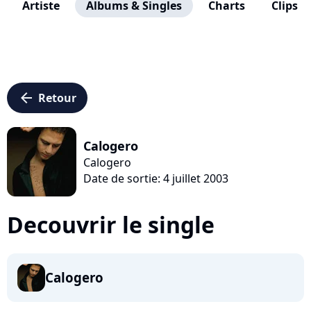
Artiste
Albums & Singles
Charts
Clips
arrow_left
Retour
Calogero
Calogero
Date de sortie: 4 juillet 2003
Decouvrir le single
Calogero