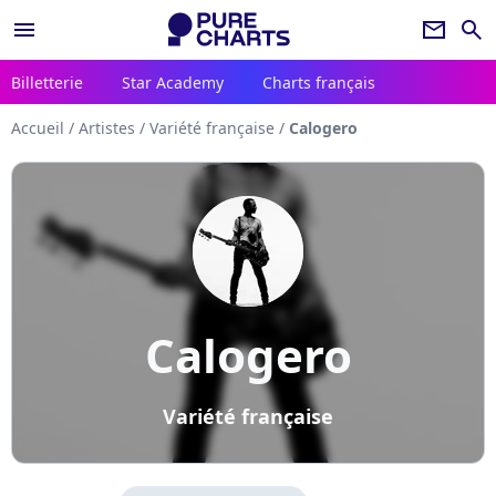
menu
newsletter
search
Billetterie
Star Academy
Charts français
Accueil
/
Artistes
/
Variété française
/
Calogero
Calogero
Variété française