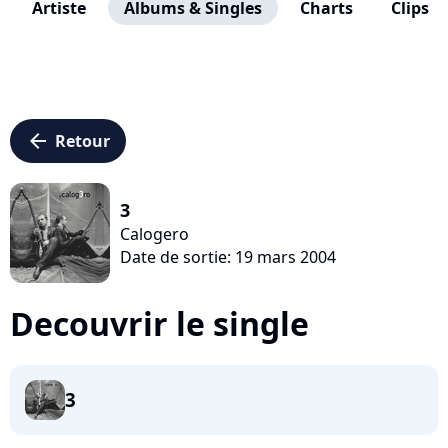
Artiste
Albums & Singles
Charts
Clips
arrow_left
Retour
3
Calogero
Date de sortie: 19 mars 2004
Decouvrir le single
3