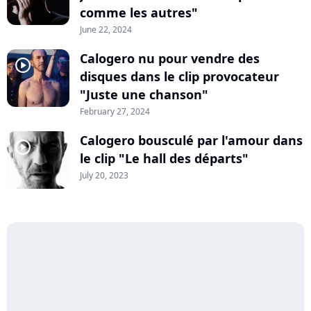
comme les autres"
June 22, 2024
Calogero nu pour vendre des
player2
disques dans le clip provocateur
"Juste une chanson"
February 27, 2024
Calogero bousculé par l'amour dans
player2
le clip "Le hall des départs"
July 20, 2023