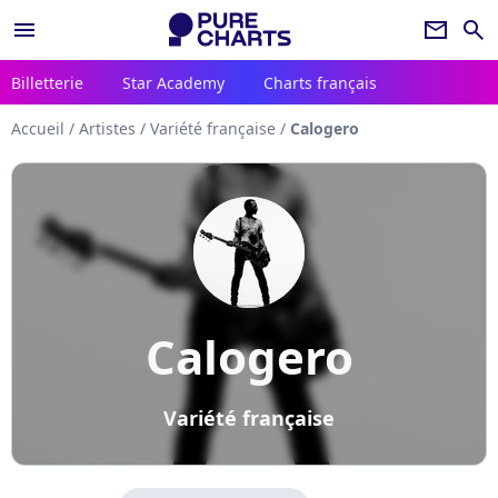
menu
newsletter
search
Billetterie
Star Academy
Charts français
Accueil
/
Artistes
/
Variété française
/
Calogero
Calogero
Variété française