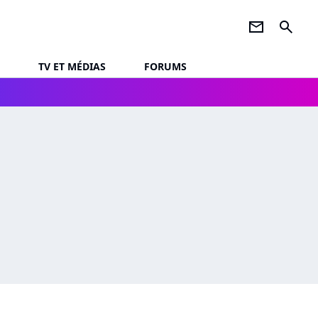
newsletter
search
TV ET MÉDIAS
FORUMS