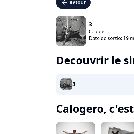
arrow_left
Retour
3
Calogero
Date de sortie: 19 
Decouvrir le s
3
Calogero, c'est