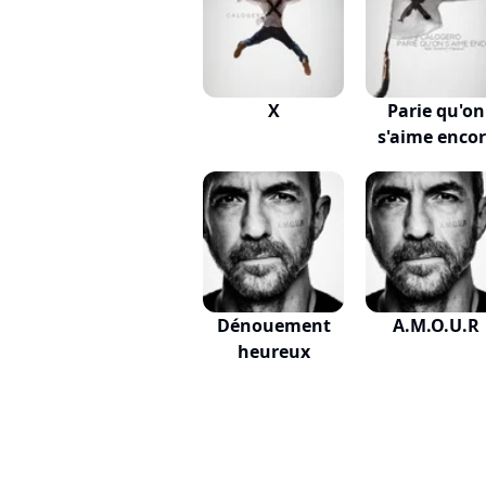
X
Parie qu'on
s'aime enco
Dénouement
A.M.O.U.R
heureux