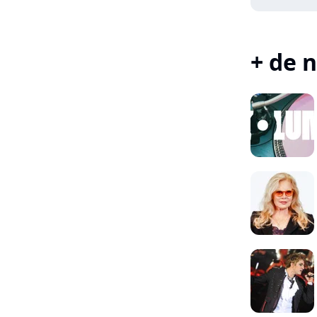
+ de n