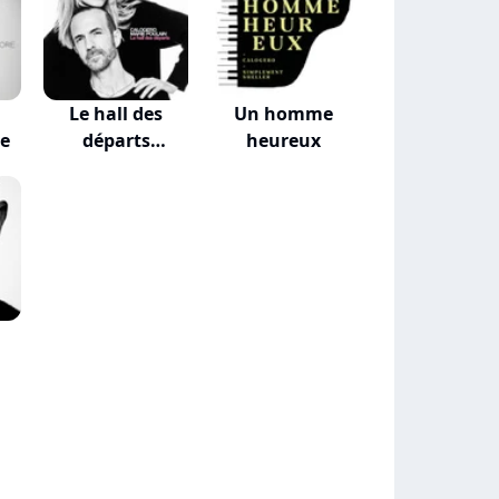
Le hall des
Un homme
re
départs
heureux
(VALKLEM...