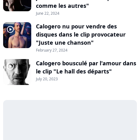
comme les autres"
June 22, 2024
Calogero nu pour vendre des
player2
disques dans le clip provocateur
"Juste une chanson"
February 27, 2024
Calogero bousculé par l'amour dans
player2
le clip "Le hall des départs"
July 20, 2023