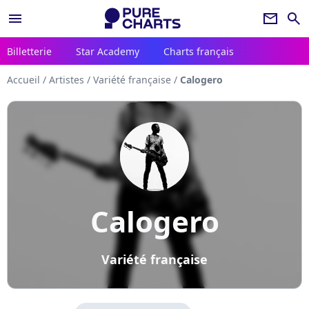
menu
newsletter
search
Billetterie
Star Academy
Charts français
Accueil
/
Artistes
/
Variété française
/
Calogero
Calogero
Variété française