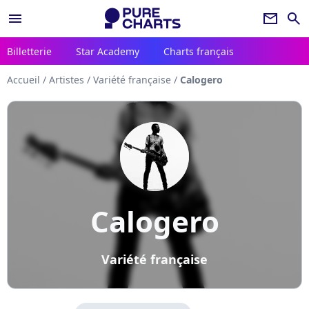
menu
newsletter
search
Billetterie
Star Academy
Charts français
Accueil
/
Artistes
/
Variété française
/
Calogero
Calogero
Variété française