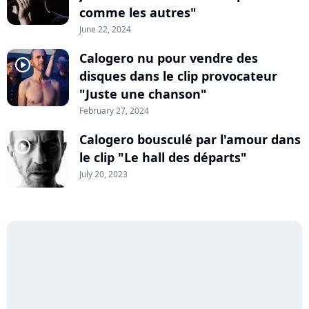
comme les autres"
June 22, 2024
Calogero nu pour vendre des
player2
disques dans le clip provocateur
"Juste une chanson"
February 27, 2024
Calogero bousculé par l'amour dans
player2
le clip "Le hall des départs"
July 20, 2023