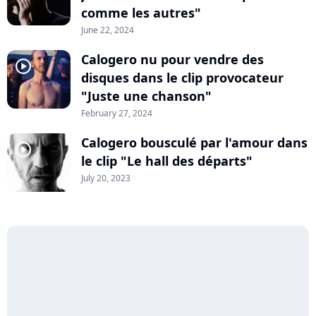
comme les autres"
June 22, 2024
Calogero nu pour vendre des
player2
disques dans le clip provocateur
"Juste une chanson"
February 27, 2024
Calogero bousculé par l'amour dans
player2
le clip "Le hall des départs"
July 20, 2023