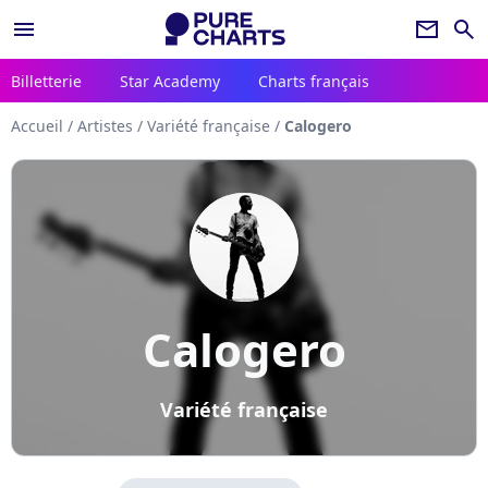
menu
newsletter
search
Billetterie
Star Academy
Charts français
Accueil
/
Artistes
/
Variété française
/
Calogero
Calogero
Variété française