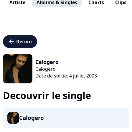
Artiste
Albums & Singles
Charts
Clips
arrow_left
Retour
Calogero
Calogero
Date de sortie: 4 juillet 2003
Decouvrir le single
Calogero