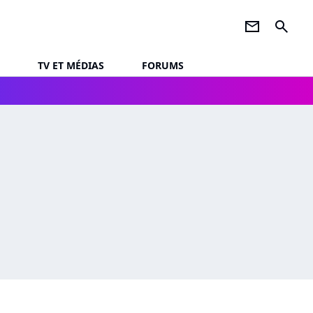
newsletter
search
TV ET MÉDIAS
FORUMS