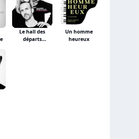
Le hall des
Un homme
re
départs
heureux
(VALKLEM...