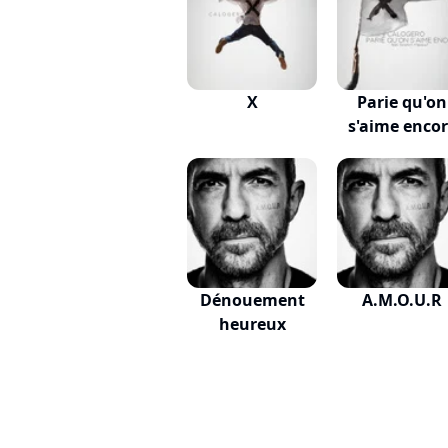
X
Parie qu'on
s'aime enco
Dénouement
A.M.O.U.R
heureux