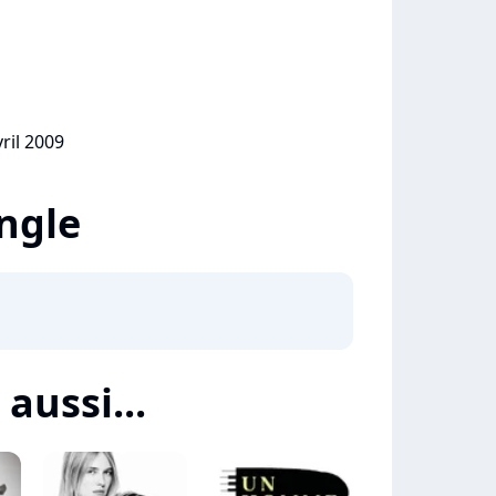
vril 2009
ingle
 aussi...