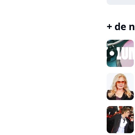
+ de n