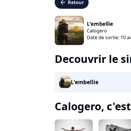
arrow_left
Retour
L'embellie
Calogero
Date de sortie: 10 a
Decouvrir le s
L'embellie
Calogero, c'est