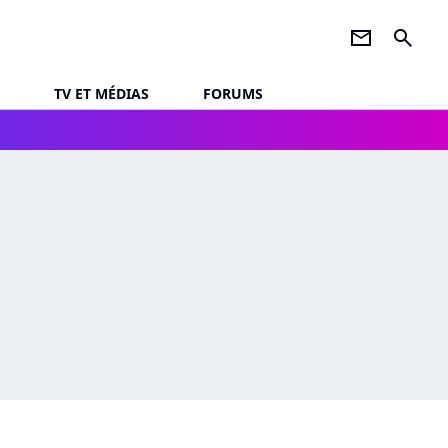
newsletter
search
TV ET MÉDIAS
FORUMS