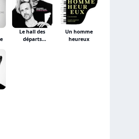
Le hall des
Un homme
re
départs
heureux
(VALKLEM...