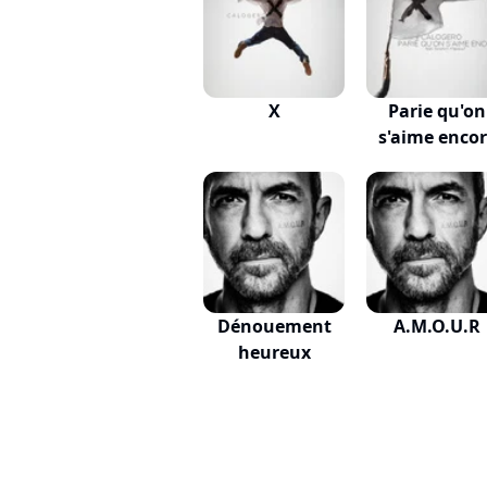
X
Parie qu'on
s'aime enco
Dénouement
A.M.O.U.R
heureux