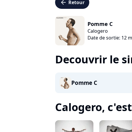
arrow_left
Retour
Pomme C
Calogero
Date de sortie: 12 
Decouvrir le s
Pomme C
Calogero, c'est