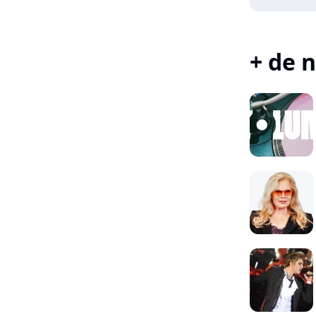
+ de n