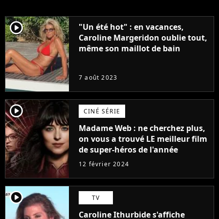
player2
"Un été hot" : en vacances,
Caroline Margeridon oublie tout,
même son maillot de bain
7 août 2023
player2
CINÉ SÉRIE
Madame Web : ne cherchez plus,
on vous a trouvé LE meilleur film
de super-héros de l'année
12 février 2024
player2
TV
Caroline Ithurbide s'affiche