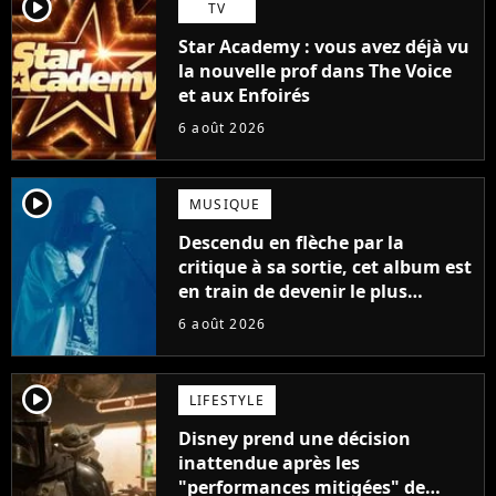
player2
TV
Star Academy : vous avez déjà vu
la nouvelle prof dans The Voice
et aux Enfoirés
6 août 2026
player2
MUSIQUE
Descendu en flèche par la
critique à sa sortie, cet album est
en train de devenir le plus
populaire de son auteur
6 août 2026
player2
LIFESTYLE
Disney prend une décision
inattendue après les
"performances mitigées" de