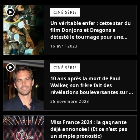
player2
CINÉ SÉRIE
Un véritable enfer : cette star du
film Donjons et Dragons a
détesté le tournage pour une
raison très spéciale
16 avril 2023
player2
CINÉ SÉRIE
10 ans après la mort de Paul
Walker, son frère fait des
révélations bouleversantes sur la
réaction des acteurs de Fast and
26 novembre 2023
Furious
Miss France 2024 : la gagnante
déjà annoncée ! (Et ce n'est pas
un simple pronostic)