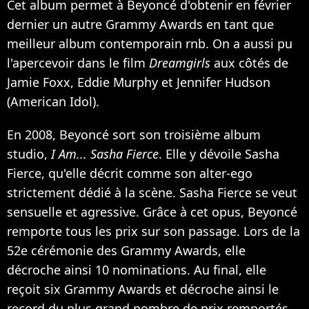
Cet album permet à Beyoncé d'obtenir en février
dernier un autre Grammy Awards en tant que
meilleur album contemporain rnb. On a aussi pu
l'apercevoir dans le film
Dreamgirls
aux côtés de
Jamie Foxx
,
Eddie Murphy
et
Jennifer Hudson
(American Idol).
En 2008, Beyoncé sort son troisième album
studio,
I Am... Sasha Fierce
. Elle y dévoile Sasha
Fierce, qu'elle décrit comme son alter-ego
strictement dédié à la scène. Sasha Fierce se veut
sensuelle et agressive. Grâce à cet opus, Beyoncé
remporte tous les prix sur son passage. Lors de la
52e cérémonie des Grammy Awards, elle
décroche ainsi 10 nominations. Au final, elle
reçoit six Grammy Awards et décroche ainsi le
record du plus grand nombre de prix remportés