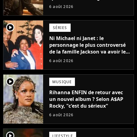
Vaiana et The Mandalorian &
6 août 2026
Grogu au box-office
player2
SÉRIES
Ni Michael ni Janet : le
personnage le plus controversé
de la famille Jackson va avoir le
droit à sa propre série
6 août 2026
player2
MUSIQUE
Rihanna ENFIN de retour avec
un nouvel album ? Selon A$AP
Rocky, "c'est du sérieux"
6 août 2026
player2
LIFESTYLE