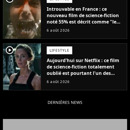
Introuvable en France : ce
nouveau film de science-fiction
noté 55% est décrit comme "le
plus stupide de l'année"
6 août 2026
player2
LIFESTYLE
Aujourd'hui sur Netflix : ce film
de science-fiction totalement
oublié est pourtant l'un des
meilleurs des années 2010
6 août 2026
DERNIÈRES NEWS