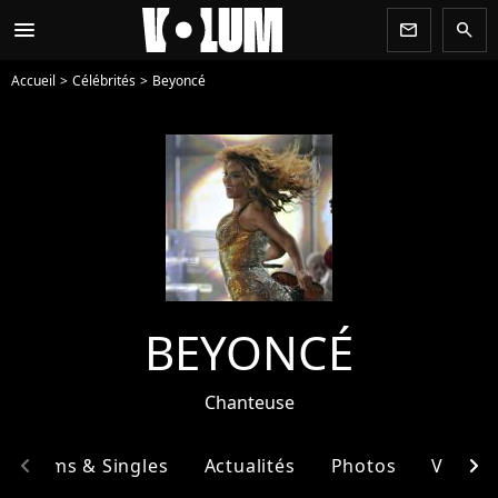
menu
newsletter
search
Accueil
Célébrités
Beyoncé
BEYONCÉ
Chanteuse
chevron_left
chevron_right
Albums & Singles
Actualités
Photos
Vidéos