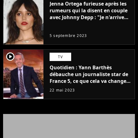
Jenna Ortega furieuse après les
rumeurs qui la disent en couple
avec Johnny Depp : "Je n'arrive
même pas..."
5 septembre 2023
player2
TV
Quotidien : Yann Barthès
débauche un journaliste star de
France 5, ce que cela va changer
à la rentrée
22 mai 2023