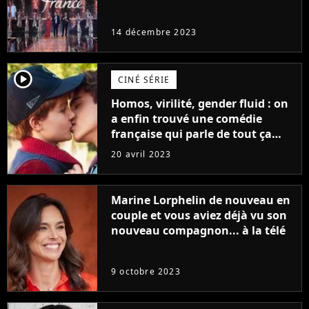
14 décembre 2023
player2
CINÉ SÉRIE
Homos, virilité, gender fluid : on
a enfin trouvé une comédie
française qui parle de tout ça
sans être super ringarde
20 avril 2023
Marine Lorphelin de nouveau en
couple et vous aviez déjà vu son
nouveau compagnon... à la télé
9 octobre 2023