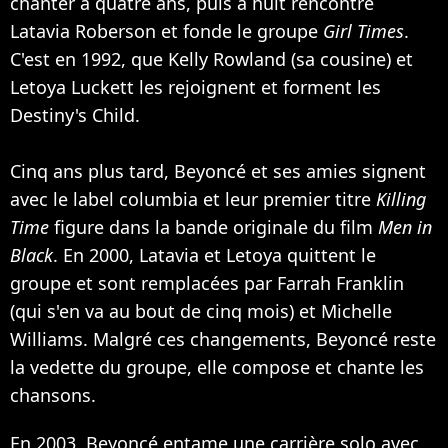
chanter à quatre ans, puis à huit rencontre
Latavia Roberson et fonde le groupe
Girl Times
.
C'est en 1992, que
Kelly Rowland
(sa cousine) et
Letoya Luckett les rejoignent et forment les
Destiny's Child
.
Cinq ans plus tard, Beyoncé et ses amies signent
avec le label columbia et leur premier titre
Killing
Time
figure dans la bande originale du film
Men in
Black
. En 2000, Latavia et Letoya quittent le
groupe et sont remplacées par Farrah Franklin
(qui s'en va au bout de cinq mois) et
Michelle
Williams
. Malgré ces changements, Beyoncé reste
la vedette du groupe, elle compose et chante les
chansons.
En 2003, Beyoncé entame une carrière solo avec