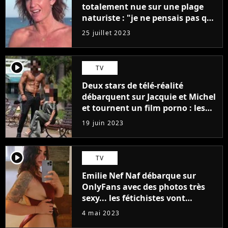
totalement nue sur une plage
naturiste : "je ne pensais pas que
j'arriverais à le faire..."
25 juillet 2023
player2
TV
Deux stars de télé-réalité
débarquent sur Jacquie et Michel
et tournent un film porno : les
premières images du tournage
19 juin 2023
(exclu)
player2
TV
Emilie Nef Naf débarque sur
OnlyFans avec des photos très
sexy... les fétichistes vont
prendre leur pied !
4 mai 2023