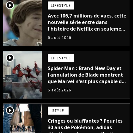
player2
LIFESTYLE
Avec 106,7 millions de vues, cette
nouvelle série entre dans
l'histoire de Netflix en seulement
48 jours
6 août 2026
player2
LIFESTYLE
Spider-Man : Brand New Day et
l'annulation de Blade montrent
que Marvel n'est plus capable de
faire quoi que ce soit de simple
6 août 2026
player2
STYLE
Cringes ou bluffantes ? Pour les
30 ans de Pokémon, adidas