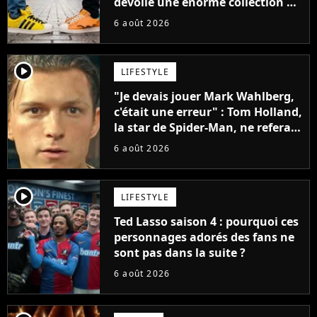
dévoile une énorme collection de
sneakers et je ne sais pas quoi en
6 août 2026
penser
player2
LIFESTYLE
"Je devais jouer Mark Wahlberg,
c'était une erreur" : Tom Holland,
la star de Spider-Man, ne referait
pas ce blockbuster
6 août 2026
player2
LIFESTYLE
Ted Lasso saison 4 : pourquoi ces
personnages adorés des fans ne
sont pas dans la suite ?
6 août 2026