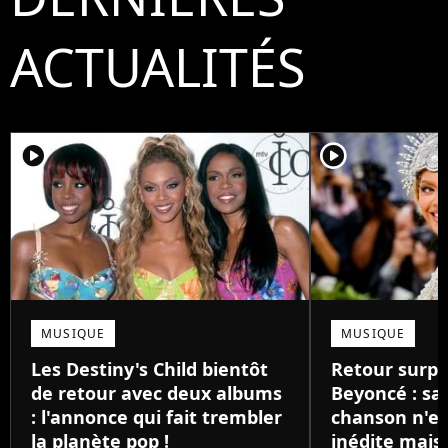
ACTUALITÉS
player2
player2
MUSIQUE
MUSIQUE
Les Destiny's Child bientôt
Retour surpr
de retour avec deux albums
Beyoncé : sa
: l'annonce qui fait trembler
chanson n'es
la planète pop !
inédite mais 