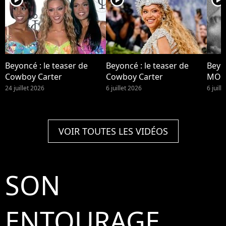
Beyoncé : le teaser de
Beyoncé : le teaser de
Beyo
Cowboy Carter
Cowboy Carter
MOR
24 juillet 2026
6 juillet 2026
6 juill
VOIR TOUTES LES VIDÉOS
SON
ENTOURAGE