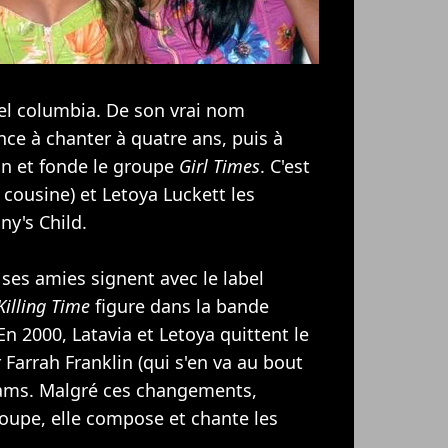
bel columbia. De son vrai nom
e à chanter à quatre ans, puis à
on et fonde le groupe
Girl Times
. C'est
 cousine) et Letoya Luckett les
ny's Child
.
 ses amies signent avec le label
Killing Time
figure dans la bande
 En 2000, Latavia et Letoya quittent le
Farrah Franklin (qui s'en va au bout
iams
. Malgré ces changements,
oupe, elle compose et chante les