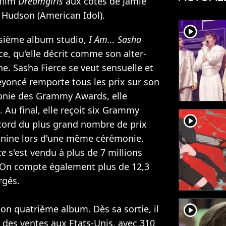
 film
Dreamgirls
aux côtés de
Jamie
r Hudson
(American Idol).
player2
isième album studio,
I Am... Sasha
rce, qu'elle décrit comme son alter-
ne. Sasha Fierce se veut sensuelle et
eyoncé remporte tous les prix sur son
onie des Grammy Awards, elle
 Au final, elle reçoit six Grammy
player2
ecord du plus grand nombre de prix
inine lors d'une même cérémonie.
ce
s'est vendu à plus de 7 millions
 On compte également plus de 12,3
rgés.
player2
son quatrième album. Dès sa sortie, il
n des ventes aux Etats-Unis, avec 310