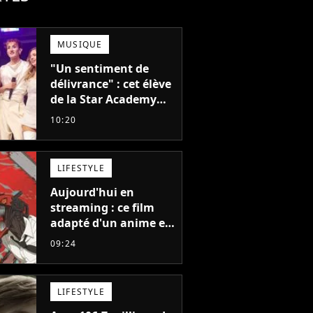
MUSIQUE
"Un sentiment de
délivrance" : cet élève
de la Star Academy
balance après la fin
10:20
de la tournée
LIFESTYLE
Aujourd'hui en
streaming : ce film
adapté d'un anime et
noté 98% est à voir
09:24
absolument... sinon
vous ne comprendrez
plus la série
LIFESTYLE