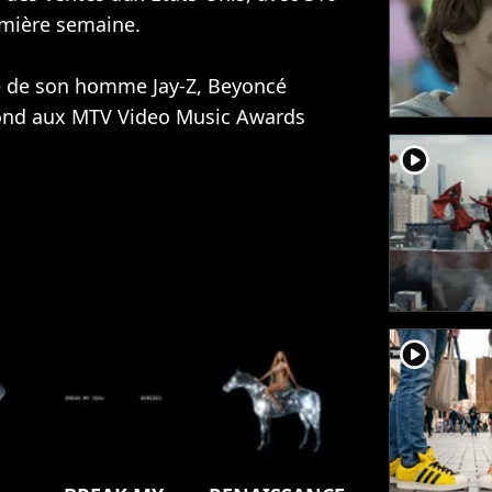
emière semaine.
 de son homme Jay-Z, Beyoncé
rond aux MTV Video Music Awards
player2
player2