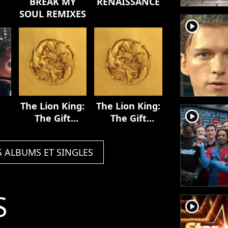
BREAK MY
RENAISSANCE
SOUL REMIXES
player2
Y
The Lion King:
The Lion King:
player2
The Gift
The Gift
[Deluxe
[Deluxe
Edition]
Edition]
S ALBUMS ET SINGLES
S
player2