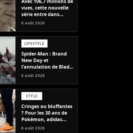
Avec 106,7 millions de
vues, cette nouvelle
série entre dans
l'histoire de Netflix en
6 août 2026
seulement 48 jours
LIFESTYLE
Spider-Man : Brand
New Day et
l'annulation de Blade
montrent que Marvel
6 août 2026
n'est plus capable de
faire quoi que ce soit
de simple
STYLE
Cringes ou bluffantes
? Pour les 30 ans de
Pokémon, adidas
dévoile une énorme
6 août 2026
collection de sneakers