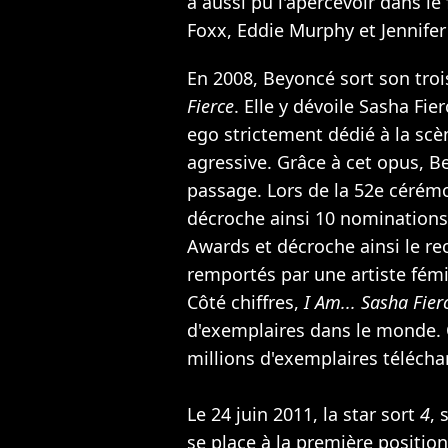
a aussi pu l'apercevoir dans le
Foxx
,
Eddie Murphy
et
Jennife
En 2008, Beyoncé sort son tro
Fierce
. Elle y dévoile Sasha Fie
ego strictement dédié à la scè
agressive. Grâce à cet opus, B
passage. Lors de la 52e cérém
décroche ainsi 10 nominations.
Awards et décroche ainsi le r
remportés par une artiste fém
Côté chiffres,
I Am... Sasha Fier
d'exemplaires dans le monde.
millions d'exemplaires télécha
Le 24 juin 2011, la star sort
4
, 
se place à la première positio