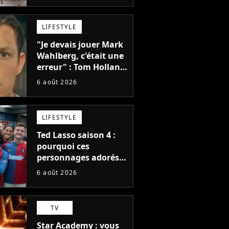
et je ne sais pas quoi
en penser
LIFESTYLE
"Je devais jouer Mark
Wahlberg, c'était une
erreur" : Tom Holland,
la star de Spider-Man,
6 août 2026
ne referait pas ce
blockbuster
LIFESTYLE
Ted Lasso saison 4 :
pourquoi ces
personnages adorés
des fans ne sont pas
6 août 2026
dans la suite ?
TV
Star Academy : vous