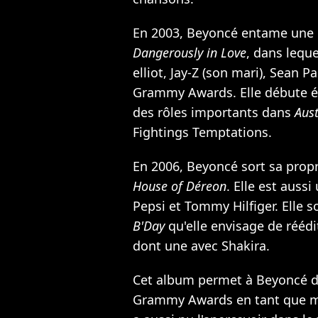
En 2003, Beyoncé entame une ca
Dangerously in Love
, dans lequ
elliot,
Jay-Z
(son mari),
Sean Pa
Grammy Awards. Elle débute é
des rôles importants dans
Aus
Fightings Temptations.
En 2006, Beyoncé sort sa prop
House of Déreon
. Elle est auss
Pepsi et Tommy Hilfiger. Elle 
B'Day
qu'elle envisage de rééd
dont une avec
Shakira
.
Cet album permet à Beyoncé d'o
Grammy Awards en tant que m