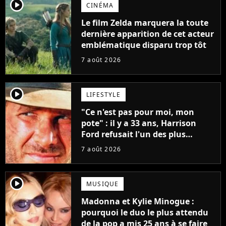
player2
CINÉMA
Le film Zelda marquera la toute
dernière apparition de cet acteur
emblématique disparu trop tôt
7 août 2026
player2
LIFESTYLE
"Ce n'est pas pour moi, mon
pote" : il y a 33 ans, Harrison
Ford refusait l'un des plus
grands succès de tous les temps
7 août 2026
player2
MUSIQUE
Madonna et Kylie Minogue :
pourquoi le duo le plus attendu
de la pop a mis 25 ans à se faire