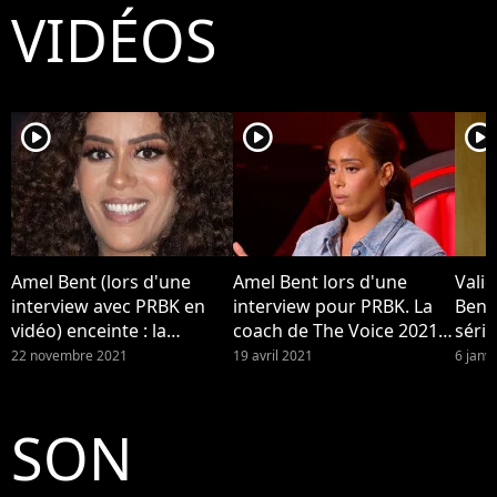
VIDÉOS
player2
player2
player2
Amel Bent (lors d'une
Amel Bent lors d'une
Valid
interview avec PRBK en
interview pour PRBK. La
Bent 
vidéo) enceinte : la
coach de The Voice 2021 a
séri
maman montre son baby
éliminé Jaja et Sonia : les
22 novembre 2021
19 avril 2021
6 janv
bump sur le tapis rouge
twittos sont déçus de ces
des NRJ Music Awards
choix mais valident son
2021
discours engagé sur les
SON
femmes dans la musique