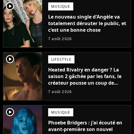
player2
MUSIQUE
Le nouveau single d'Angèle va
totalement dérouter le public, et
c'est une bonne chose
7 août 2026
player2
LIFESTYLE
Heated Rivalry en danger ? La
saison 2 gâchée par les fans, le
créateur pousse un coup de
gueule
7 août 2026
player2
MUSIQUE
Phoebe Bridgers : j'ai écouté en
avant-première son nouvel