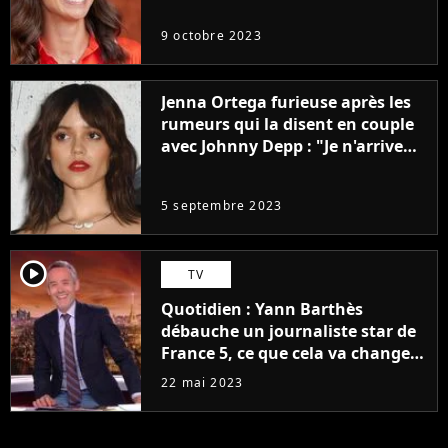
9 octobre 2023
Jenna Ortega furieuse après les
rumeurs qui la disent en couple
avec Johnny Depp : "Je n'arrive
même pas..."
5 septembre 2023
player2
TV
Quotidien : Yann Barthès
débauche un journaliste star de
France 5, ce que cela va changer
à la rentrée
22 mai 2023