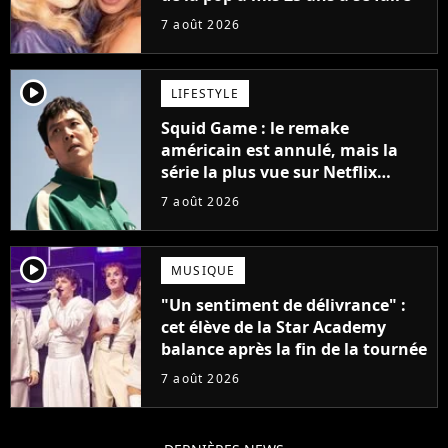
7 août 2026
player2
LIFESTYLE
Squid Game : le remake
américain est annulé, mais la
série la plus vue sur Netflix
pourrait avoir une version
7 août 2026
française
player2
MUSIQUE
"Un sentiment de délivrance" :
cet élève de la Star Academy
balance après la fin de la tournée
7 août 2026