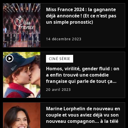
Miss France 2024 : la gagnante
déjà annoncée ! (Et ce n'est pas
un simple pronostic)
14 décembre 2023
player2
CINÉ SÉRIE
Homos, virilité, gender fluid : on
a enfin trouvé une comédie
française qui parle de tout ça
sans être super ringarde
20 avril 2023
Marine Lorphelin de nouveau en
couple et vous aviez déjà vu son
nouveau compagnon... à la télé