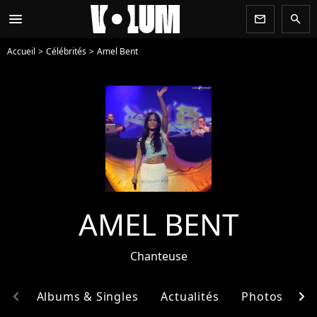
menu
newsletter
search
Accueil
Célébrités
Amel Bent
AMEL BENT
Chanteuse
chevron_left
chevron_right
hie
Albums & Singles
Actualités
Photos
E