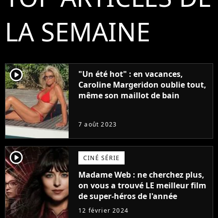
LA SEMAINE
player2
"Un été hot" : en vacances,
Caroline Margeridon oublie tout,
même son maillot de bain
7 août 2023
player2
CINÉ SÉRIE
Madame Web : ne cherchez plus,
on vous a trouvé LE meilleur film
de super-héros de l'année
12 février 2024