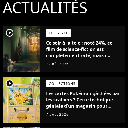
ACTUALITÉS
player2
LIFESTYLE
Ce soir à la télé : noté 24%, ce
film de science-fiction est
complètement raté, mais il
aurait pu être encore pire à
7 août 2026
cause de son acteur
player2
COLLECTIONS
Les cartes Pokémon gâchées par
les scalpers ? Cette technique
géniale d'un magasin pour
ruiner les revendeurs
7 août 2026