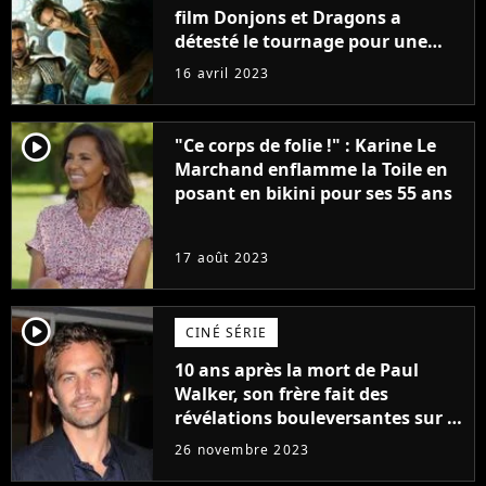
film Donjons et Dragons a
détesté le tournage pour une
raison très spéciale
16 avril 2023
player2
"Ce corps de folie !" : Karine Le
Marchand enflamme la Toile en
posant en bikini pour ses 55 ans
17 août 2023
player2
CINÉ SÉRIE
10 ans après la mort de Paul
Walker, son frère fait des
révélations bouleversantes sur la
réaction des acteurs de Fast and
26 novembre 2023
Furious