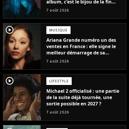
album, c'est le bijou de la fin
d'été
7 août 2026
player2
MUSIQUE
Ariana Grande numéro un des
ventes en France : elle signe le
meilleur démarrage de sa
carrière avec son album Petal
7 août 2026
player2
LIFESTYLE
Michael 2 officialisé : une partie
de la suite déjà tournée, une
sortie possible en 2027 ?
7 août 2026