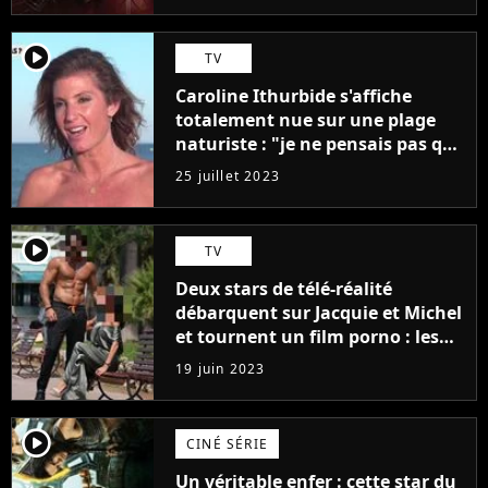
player2
TV
Caroline Ithurbide s'affiche
totalement nue sur une plage
naturiste : "je ne pensais pas que
j'arriverais à le faire..."
25 juillet 2023
player2
TV
Deux stars de télé-réalité
débarquent sur Jacquie et Michel
et tournent un film porno : les
premières images du tournage
19 juin 2023
(exclu)
player2
CINÉ SÉRIE
Un véritable enfer : cette star du