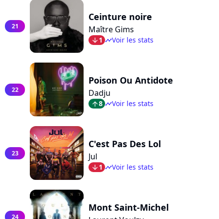
Ceinture noire
21
Maître Gims
1
Voir les stats
arrow_bot
timeline
Poison Ou Antidote
22
Dadju
8
Voir les stats
arrow_top
timeline
C'est Pas Des Lol
23
Jul
1
Voir les stats
arrow_bot
timeline
Mont Saint-Michel
24