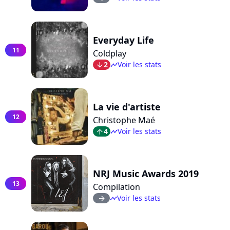
Everyday Life
11
Coldplay
2
Voir les stats
arrow_bot
timeline
La vie d'artiste
12
Christophe Maé
4
Voir les stats
arrow_top
timeline
NRJ Music Awards 2019
13
Compilation
Voir les stats
arrow_right
timeline