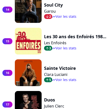
Soul City
14
Garou
2
Voir les stats
arrow_bot
timeline
Les 30 ans des Enfoirés 198...
15
Les Enfoirés
3
Voir les stats
arrow_top
timeline
Sainte Victoire
16
Clara Luciani
5
Voir les stats
arrow_top
timeline
Duos
17
Julien Clerc