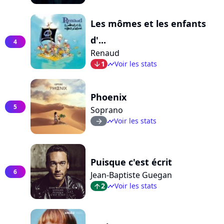
Les mômes et les enfants
d'...
4
Renaud
1
Voir les stats
arrow_bot
timeline
Phoenix
5
Soprano
Voir les stats
arrow_right
timeline
Puisque c'est écrit
6
Jean-Baptiste Guegan
2
Voir les stats
arrow_top
timeline