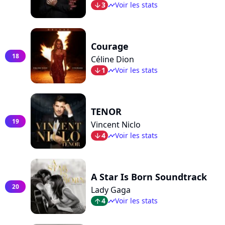
3
Voir les stats
arrow_bot
timeline
Courage
18
Céline Dion
1
Voir les stats
arrow_bot
timeline
TENOR
19
Vincent Niclo
4
Voir les stats
arrow_bot
timeline
A Star Is Born Soundtrack
20
Lady Gaga
4
Voir les stats
arrow_top
timeline