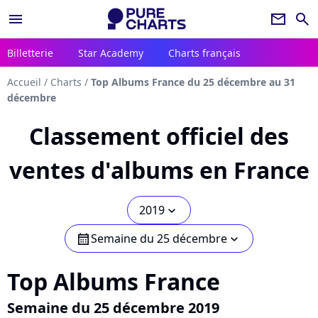
menu
newsletter
search
Billetterie
Star Academy
Charts français
Accueil
/
Charts
/
Top Albums France du 25 décembre au 31
décembre
Classement officiel des
ventes d'albums en France
2019
chevron_bot
Semaine du 25 décembre
calendar
chevron_bot
Top Albums France
Semaine du 25 décembre 2019