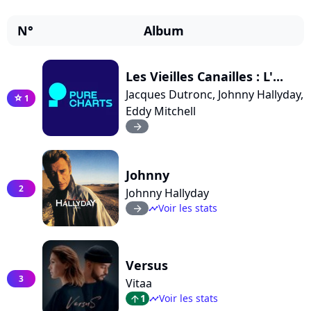
N°
Album
Les Vieilles Canailles : L'...
Jacques Dutronc, Johnny Hallyday,
1
star
Eddy Mitchell
arrow_right
Johnny
2
Johnny Hallyday
Voir les stats
arrow_right
timeline
Versus
3
Vitaa
1
Voir les stats
arrow_top
timeline