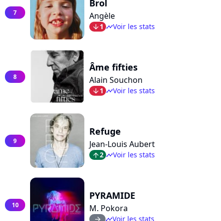
Brol
7
Angèle
1
Voir les stats
arrow_bot
timeline
Âme fifties
8
Alain Souchon
1
Voir les stats
arrow_bot
timeline
Refuge
9
Jean-Louis Aubert
2
Voir les stats
arrow_top
timeline
PYRAMIDE
10
M. Pokora
Voir les stats
arrow_right
timeline