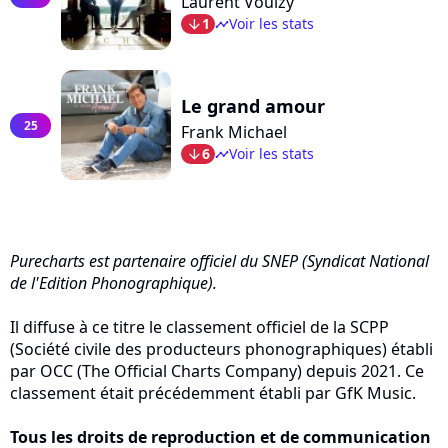
Laurent Voulzy
1
Voir les stats
arrow_bot
timeline
Le grand amour
25
Frank Michael
6
Voir les stats
arrow_bot
timeline
Purecharts est partenaire officiel du SNEP (Syndicat National
de l'Edition Phonographique).
Il diffuse à ce titre le classement officiel de la SCPP
(Société civile des producteurs phonographiques) établi
par OCC (The Official Charts Company) depuis 2021. Ce
classement était précédemment établi par GfK Music.
Tous les droits de reproduction et de communication