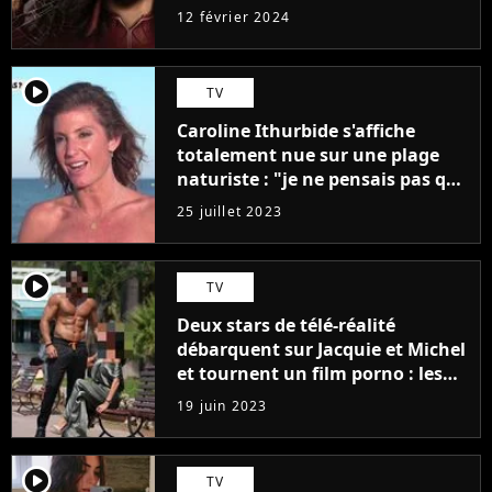
12 février 2024
player2
TV
Caroline Ithurbide s'affiche
totalement nue sur une plage
naturiste : "je ne pensais pas que
j'arriverais à le faire..."
25 juillet 2023
player2
TV
Deux stars de télé-réalité
débarquent sur Jacquie et Michel
et tournent un film porno : les
premières images du tournage
19 juin 2023
(exclu)
player2
TV