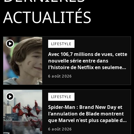
ACTUALITÉS
player2
LIFESTYLE
Avec 106,7 millions de vues, cette
nouvelle série entre dans
l'histoire de Netflix en seulement
48 jours
6 août 2026
player2
LIFESTYLE
Spider-Man : Brand New Day et
l'annulation de Blade montrent
que Marvel n'est plus capable de
faire quoi que ce soit de simple
6 août 2026