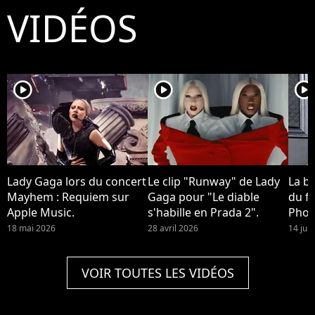
VIDÉOS
player2
player2
player2
Lady Gaga lors du concert
Le clip "Runway" de Lady
La b
Mayhem : Requiem sur
Gaga pour "Le diable
du fi
Apple Music.
s'habille en Prada 2".
Phoe
devra
18 mai 2026
28 avril 2026
14 jui
Quinn
2 !
VOIR TOUTES LES VIDÉOS