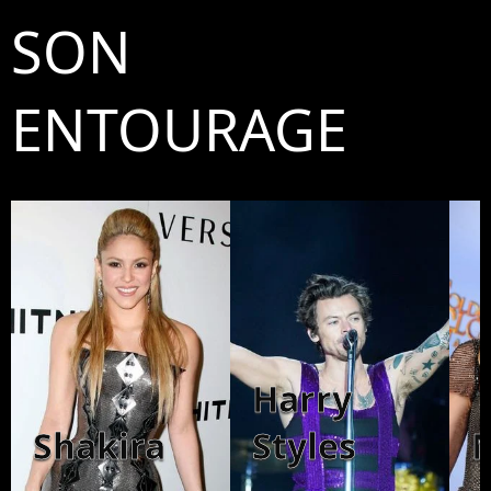
SON
ENTOURAGE
Harry
Shakira
Styles