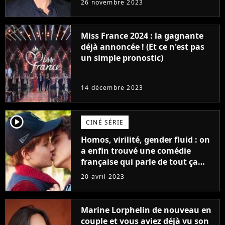
26 novembre 2023
Furious
Miss France 2024 : la gagnante
déjà annoncée ! (Et ce n'est pas
un simple pronostic)
14 décembre 2023
player2
CINÉ SÉRIE
Homos, virilité, gender fluid : on
a enfin trouvé une comédie
française qui parle de tout ça
sans être super ringarde
20 avril 2023
Marine Lorphelin de nouveau en
couple et vous aviez déjà vu son