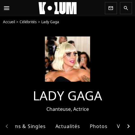
menu
newsletter
search
Accueil
Célébrités
Lady Gaga
LADY GAGA
Chanteuse, Actrice
chevron_left
chevron_right
Albums & Singles
Actualités
Photos
Vidéos