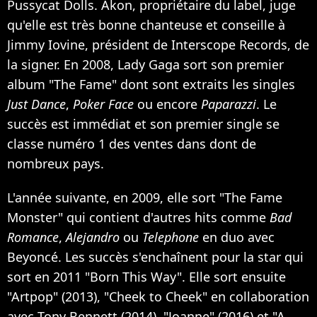
Pussycat Dolls. Akon, propriétaire du label, juge
qu'elle est très bonne chanteuse et conseille à
Jimmy Iovine, président de Interscope Records, de
la signer. En 2008, Lady Gaga sort son premier
album "The Fame" dont sont extraits les singles
Just Dance
,
Poker Face
ou encore
Paparazzi
. Le
succès est immédiat et son premier single se
classe numéro 1 des ventes dans dont de
nombreux pays.
L'année suivante, en 2009, elle sort "The Fame
Monster" qui contient d'autres hits comme
Bad
Romance
,
Alejandro
ou
Telephone
en duo avec
Beyoncé. Les succès s'enchaînent pour la star qui
sort en 2011 "Born This Way". Elle sort ensuite
"Artpop" (2013), "Cheek to Cheek" en collaboration
avec Tony Bennett (2014), "Joanne" (2016) et "A