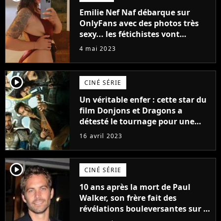
Emilie Nef Naf débarque sur
OnlyFans avec des photos très
sexy... les fétichistes vont
prendre leur pied !
4 mai 2023
player2
CINÉ SÉRIE
Un véritable enfer : cette star du
film Donjons et Dragons a
détesté le tournage pour une
raison très spéciale
16 avril 2023
player2
CINÉ SÉRIE
10 ans après la mort de Paul
Walker, son frère fait des
révélations bouleversantes sur la
réaction des acteurs de Fast and