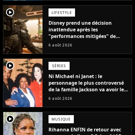
player2
LIFESTYLE
Disney prend une décision
inattendue après les
"performances mitigées" de
Vaiana et The Mandalorian &
6 août 2026
Grogu au box-office
player2
SÉRIES
Ni Michael ni Janet : le
personnage le plus controversé
de la famille Jackson va avoir le
droit à sa propre série
6 août 2026
player2
MUSIQUE
Rihanna ENFIN de retour avec