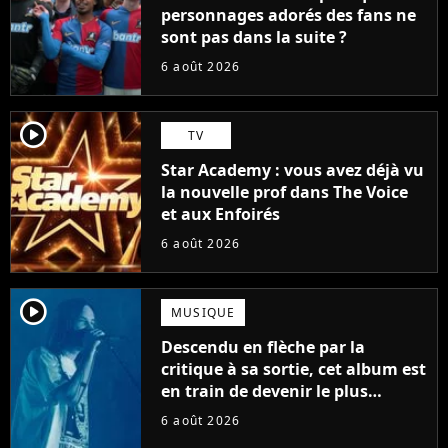
personnages adorés des fans ne
sont pas dans la suite ?
6 août 2026
player2
TV
Star Academy : vous avez déjà vu
la nouvelle prof dans The Voice
et aux Enfoirés
6 août 2026
player2
MUSIQUE
Descendu en flèche par la
critique à sa sortie, cet album est
en train de devenir le plus
populaire de son auteur
6 août 2026