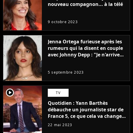
nouveau compagnon... à la télé
9 octobre 2023
Jenna Ortega furieuse après les
rumeurs qui la disent en couple
avec Johnny Depp : "Je n'arrive
même pas..."
5 septembre 2023
player2
TV
Quotidien : Yann Barthès
débauche un journaliste star de
France 5, ce que cela va changer
à la rentrée
22 mai 2023