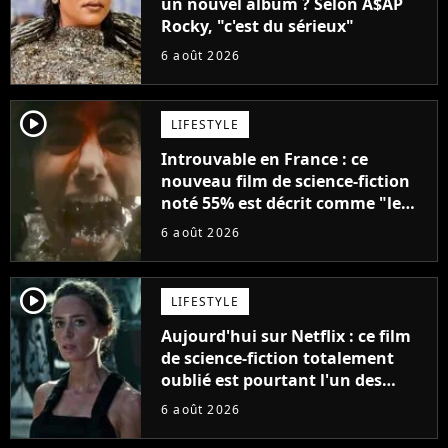
un nouvel album ? Selon A$AP
Rocky, "c'est du sérieux"
6 août 2026
player2
LIFESTYLE
Introuvable en France : ce
nouveau film de science-fiction
noté 55% est décrit comme "le
plus stupide de l'année"
6 août 2026
player2
LIFESTYLE
Aujourd'hui sur Netflix : ce film
de science-fiction totalement
oublié est pourtant l'un des
meilleurs des années 2010
6 août 2026