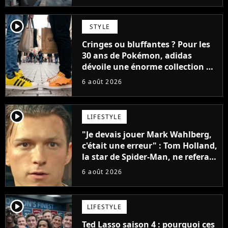
player2
STYLE
Cringes ou bluffantes ? Pour les
30 ans de Pokémon, adidas
dévoile une énorme collection de
sneakers et je ne sais pas quoi en
6 août 2026
penser
player2
LIFESTYLE
"Je devais jouer Mark Wahlberg,
c'était une erreur" : Tom Holland,
la star de Spider-Man, ne referait
pas ce blockbuster
6 août 2026
player2
LIFESTYLE
Ted Lasso saison 4 : pourquoi ces