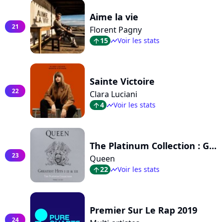
Aime la vie
21
Florent Pagny
15
Voir les stats
arrow_top
timeline
Sainte Victoire
22
Clara Luciani
4
Voir les stats
arrow_top
timeline
The Platinum Collection : G...
23
Queen
22
Voir les stats
arrow_top
timeline
Premier Sur Le Rap 2019
24