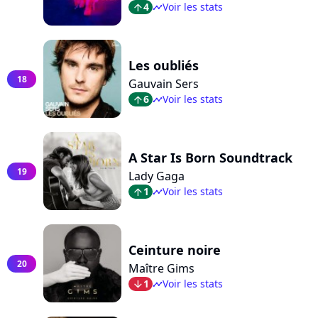
4
Voir les stats
arrow_top
timeline
Les oubliés
18
Gauvain Sers
6
Voir les stats
arrow_top
timeline
A Star Is Born Soundtrack
19
Lady Gaga
1
Voir les stats
arrow_top
timeline
Ceinture noire
20
Maître Gims
1
Voir les stats
arrow_bot
timeline