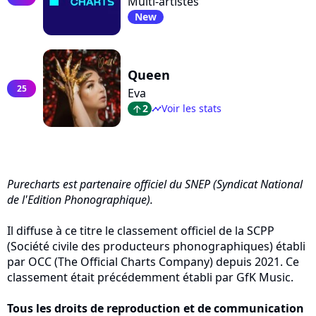
Multi-artistes
New
Queen
25
Eva
2
Voir les stats
arrow_top
timeline
Purecharts est partenaire officiel du SNEP (Syndicat National
de l'Edition Phonographique).
Il diffuse à ce titre le classement officiel de la SCPP
(Société civile des producteurs phonographiques) établi
par OCC (The Official Charts Company) depuis 2021. Ce
classement était précédemment établi par GfK Music.
Tous les droits de reproduction et de communication