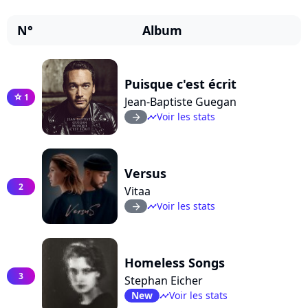
N°
Album
Puisque c'est écrit
1
star
Jean-Baptiste Guegan
Voir les stats
arrow_right
timeline
Versus
2
Vitaa
Voir les stats
arrow_right
timeline
Homeless Songs
3
Stephan Eicher
New
Voir les stats
timeline