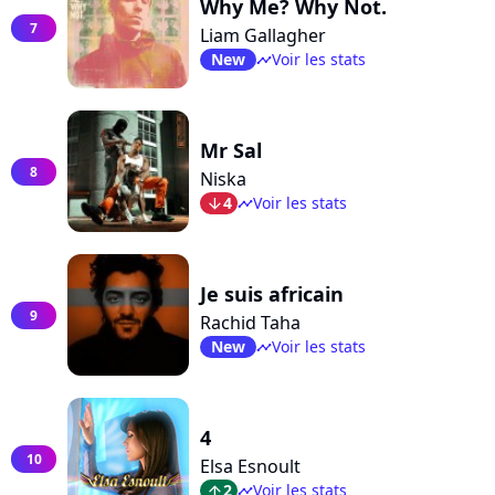
Why Me? Why Not.
7
Liam Gallagher
New
Voir les stats
timeline
Mr Sal
8
Niska
4
Voir les stats
arrow_bot
timeline
Je suis africain
9
Rachid Taha
New
Voir les stats
timeline
4
10
Elsa Esnoult
2
Voir les stats
arrow_top
timeline