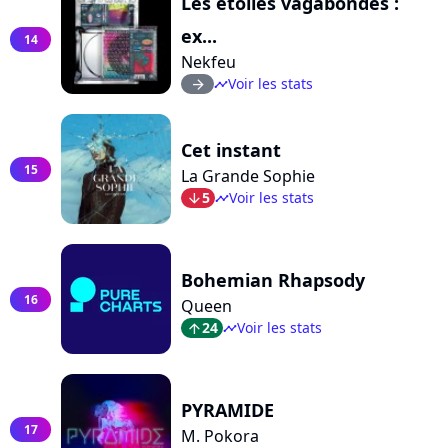
Les étoiles vagabondes :
ex...
14
Nekfeu
Voir les stats
arrow_right
timeline
Cet instant
15
La Grande Sophie
5
Voir les stats
arrow_bot
timeline
Bohemian Rhapsody
16
Queen
24
Voir les stats
arrow_top
timeline
PYRAMIDE
17
M. Pokora