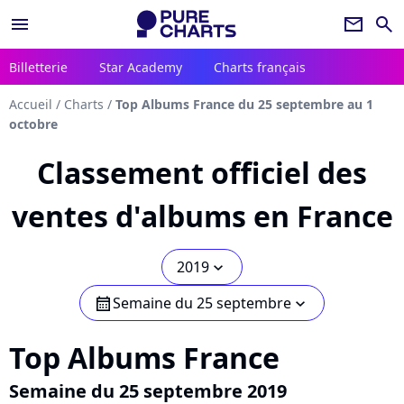
menu
newsletter
search
Billetterie
Star Academy
Charts français
Accueil
/
Charts
/
Top Albums France du 25 septembre au 1
octobre
Classement officiel des
ventes d'albums en France
2019
chevron_bot
Semaine du 25 septembre
calendar
chevron_bot
Top Albums France
Semaine du 25 septembre 2019