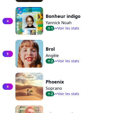
Bonheur indigo
4
Yannick Noah
1
Voir les stats
arrow_top
timeline
Brol
5
Angèle
2
Voir les stats
arrow_top
timeline
Phoenix
6
Soprano
2
Voir les stats
arrow_top
timeline