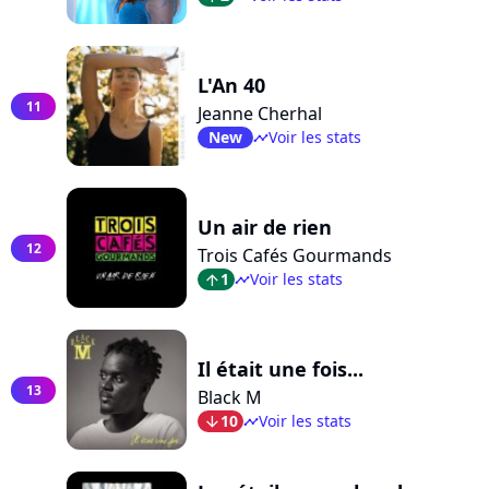
L'An 40
11
Jeanne Cherhal
New
Voir les stats
timeline
Un air de rien
12
Trois Cafés Gourmands
1
Voir les stats
arrow_top
timeline
Il était une fois...
13
Black M
10
Voir les stats
arrow_bot
timeline