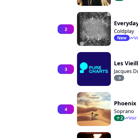
Everyday
2
Coldplay
New
Vo
timeline
Les Vieill
3
Jacques Du
arrow_right
Phoenix
4
Soprano
2
Voir
arrow_top
timeline