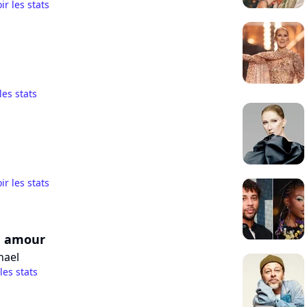
ir les stats
les stats
ir les stats
d amour
hael
 les stats