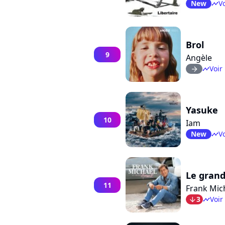
New
Vo
timeline
Brol
9
Angèle
Voir 
arrow_right
timeline
Yasuke
10
Iam
New
Vo
timeline
Le gran
11
Frank Mic
3
Voir
arrow_bot
timeline