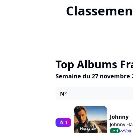
Classement
Top Albums Fr
Semaine du 27 novembre 
N°
Johnny
1
star
Johnny Ha
1
Voir
arrow_top
timeline