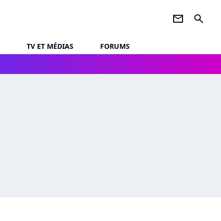
newsletter
search
TV ET MÉDIAS
FORUMS