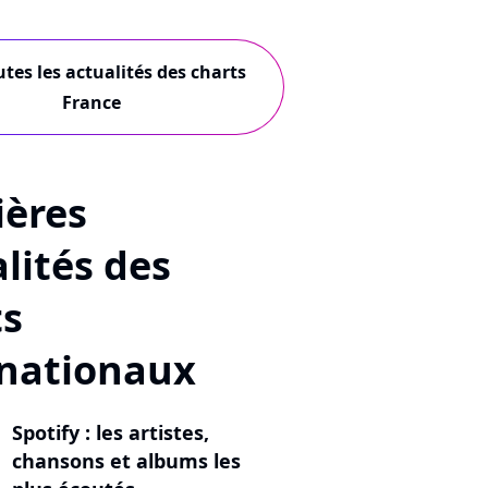
utes les actualités des charts
France
ières
lités des
ts
rnationaux
Spotify : les artistes,
chansons et albums les