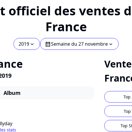
 officiel des ventes 
France
2019
Semaine du 27 novembre
chevron_bot
calendar
chevron_bot
ance
Vente
2019
Franc
Album
Top 
Top 
llyday
Top S
 les stats