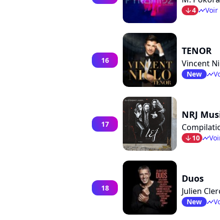
4
Voir
arrow_bot
timeline
TENOR
16
Vincent Ni
New
Vo
timeline
NRJ Mus
17
Compilati
10
Voi
arrow_bot
timeline
Duos
18
Julien Cler
New
Vo
timeline