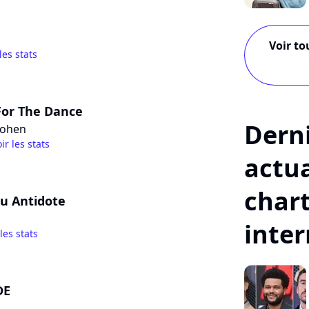
Voir to
les stats
For The Dance
Dern
Cohen
ir les stats
actua
char
u Antidote
inte
 les stats
DE