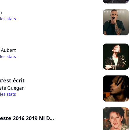
on
 les stats
s Aubert
 les stats
'est écrit
iste Guegan
 les stats
este 2016 2019 Ni D...