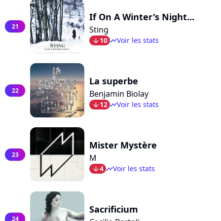
If On A Winter's Night...
21
Sting
10
Voir les stats
arrow_bot
timeline
La superbe
22
Benjamin Biolay
12
Voir les stats
arrow_bot
timeline
Mister Mystère
23
M
4
Voir les stats
arrow_bot
timeline
Sacrificium
24