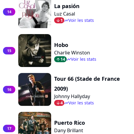
La pasión
14
Luz Casal
1
Voir les stats
arrow_bot
timeline
Hobo
15
Charlie Winston
14
Voir les stats
arrow_top
timeline
Tour 66 (Stade de France
2009)
16
Johnny Hallyday
4
Voir les stats
arrow_bot
timeline
Puerto Rico
17
Dany Brillant