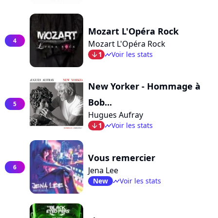
Mozart L'Opéra Rock
4
Mozart L'Opéra Rock
1
Voir les stats
arrow_bot
timeline
New Yorker - Hommage à
Bob...
5
Hugues Aufray
1
Voir les stats
arrow_bot
timeline
Vous remercier
6
Jena Lee
New
Voir les stats
timeline