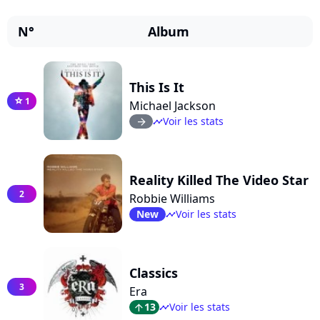
N°
Album
This Is It
1
star
Michael Jackson
Voir les stats
arrow_right
timeline
Reality Killed The Video Star
2
Robbie Williams
New
Voir les stats
timeline
Classics
3
Era
13
Voir les stats
arrow_top
timeline