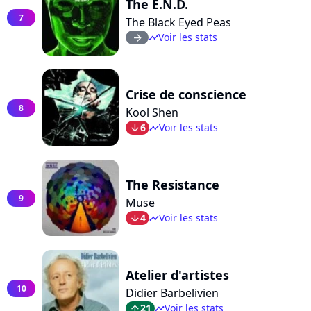
The E.N.D.
7
The Black Eyed Peas
Voir les stats
arrow_right
timeline
Crise de conscience
8
Kool Shen
6
Voir les stats
arrow_bot
timeline
The Resistance
9
Muse
4
Voir les stats
arrow_bot
timeline
Atelier d'artistes
10
Didier Barbelivien
21
Voir les stats
arrow_top
timeline