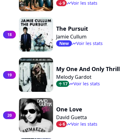
9
Voir les stats
arrow_bot
timeline
The Pursuit
18
Jamie Cullum
New
Voir les stats
timeline
My One And Only Thrill
19
Melody Gardot
17
Voir les stats
arrow_top
timeline
One Love
20
David Guetta
6
Voir les stats
arrow_bot
timeline