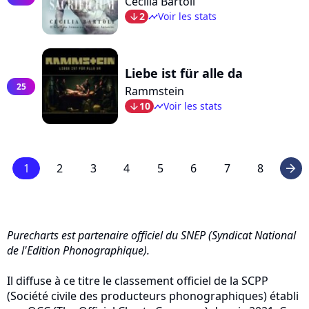
Cecilia Bartoli
2
Voir les stats
arrow_bot
timeline
Liebe ist für alle da
25
Rammstein
10
Voir les stats
arrow_bot
timeline
1
2
3
4
5
6
7
8
arrow_right
Purecharts est partenaire officiel du SNEP (Syndicat National
de l'Edition Phonographique).
Il diffuse à ce titre le classement officiel de la SCPP
(Société civile des producteurs phonographiques) établi