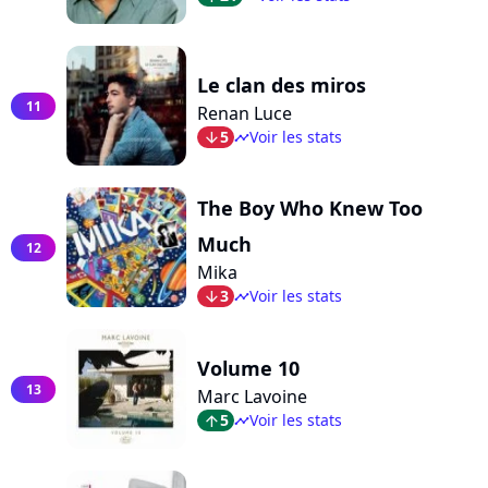
Le clan des miros
11
Renan Luce
5
Voir les stats
arrow_bot
timeline
The Boy Who Knew Too
Much
12
Mika
3
Voir les stats
arrow_bot
timeline
Volume 10
13
Marc Lavoine
5
Voir les stats
arrow_top
timeline