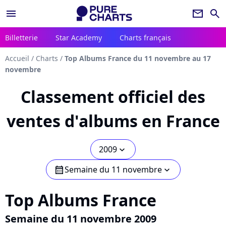
menu
newsletter
search
Billetterie
Star Academy
Charts français
Accueil
/
Charts
/
Top Albums France du 11 novembre au 17
novembre
Classement officiel des
ventes d'albums en France
2009
chevron_bot
Semaine du 11 novembre
calendar
chevron_bot
Top Albums France
Semaine du 11 novembre 2009