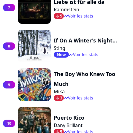
Liebe ist für alle da
7
Rammstein
5
Voir les stats
arrow_bot
timeline
If On A Winter's Night...
8
Sting
New
Voir les stats
timeline
The Boy Who Knew Too
Much
9
Mika
3
Voir les stats
arrow_bot
timeline
Puerto Rico
10
Dany Brillant
5
Voir les stats
arrow_bot
timeline