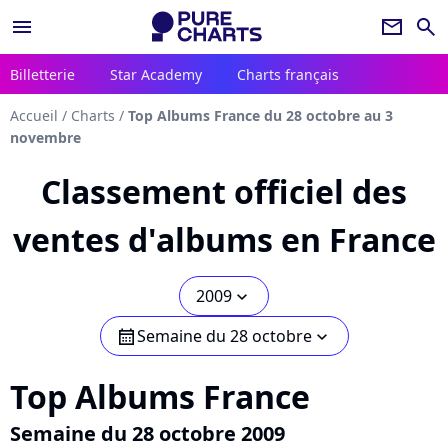
menu
newsletter
search
Billetterie
Star Academy
Charts français
Accueil
/
Charts
/
Top Albums France du 28 octobre au 3
novembre
Classement officiel des
ventes d'albums en France
2009
chevron_bot
Semaine du 28 octobre
calendar
chevron_bot
Top Albums France
Semaine du 28 octobre 2009