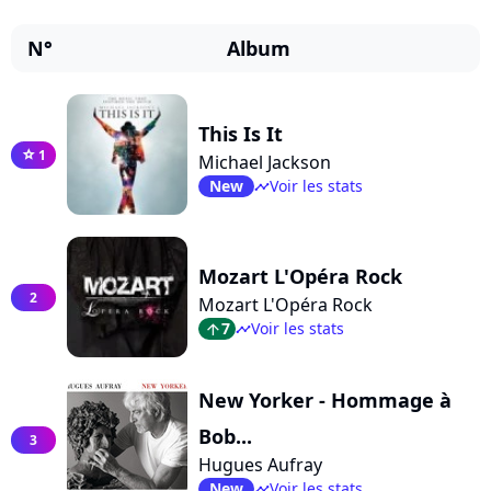
N°
Album
This Is It
1
star
Michael Jackson
New
Voir les stats
timeline
Mozart L'Opéra Rock
2
Mozart L'Opéra Rock
7
Voir les stats
arrow_top
timeline
New Yorker - Hommage à
Bob...
3
Hugues Aufray
New
Voir les stats
timeline