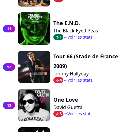
The E.N.D.
11
The Black Eyed Peas
1
Voir les stats
arrow_top
timeline
Tour 66 (Stade de France
2009)
12
Johnny Hallyday
4
Voir les stats
arrow_bot
timeline
One Love
13
David Guetta
3
Voir les stats
arrow_bot
timeline