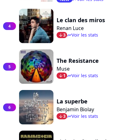
Le clan des miros
4
Renan Luce
3
Voir les stats
arrow_bot
timeline
The Resistance
5
Muse
1
Voir les stats
arrow_bot
timeline
La superbe
6
Benjamin Biolay
3
Voir les stats
arrow_bot
timeline