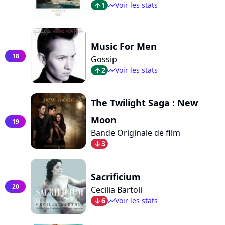
1
Voir les stats
arrow_top
timeline
Music For Men
18
Gossip
2
Voir les stats
arrow_top
timeline
The Twilight Saga : New
Moon
19
Bande Originale de film
3
arrow_bot
Sacrificium
20
Cecilia Bartoli
6
Voir les stats
arrow_bot
timeline