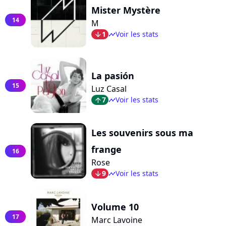
Mister Mystère
14
M
1
Voir les stats
arrow_bot
timeline
La pasión
15
Luz Casal
7
Voir les stats
arrow_top
timeline
Les souvenirs sous ma
frange
16
Rose
9
Voir les stats
arrow_bot
timeline
Volume 10
17
Marc Lavoine