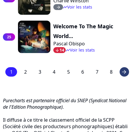
Charlie Winston
Voir les stats
arrow_right
timeline
Welcome To The Magic
World...
25
Pascal Obispo
14
Voir les stats
arrow_bot
timeline
1
2
3
4
5
6
7
8
arrow_right
Purecharts est partenaire officiel du SNEP (Syndicat National
de l'Edition Phonographique).
Il diffuse à ce titre le classement officiel de la SCPP
(Société civile des producteurs phonographiques) établi