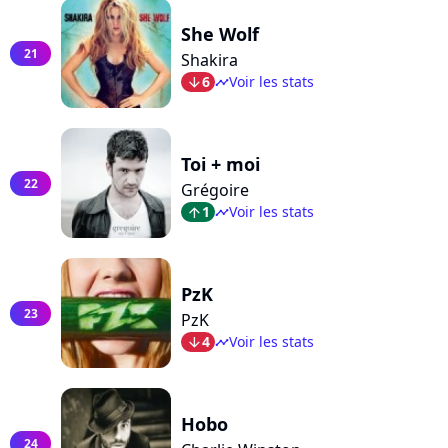
She Wolf
21
Shakira
6
Voir les stats
arrow_bot
timeline
Toi + moi
22
Grégoire
1
Voir les stats
arrow_top
timeline
PzK
23
PzK
4
Voir les stats
arrow_bot
timeline
Hobo
24