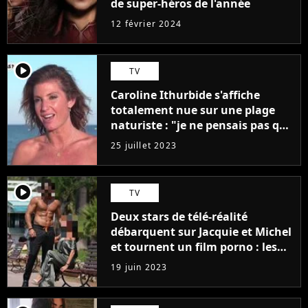
de super-héros de l'année
12 février 2024
player2
TV
Caroline Ithurbide s'affiche
totalement nue sur une plage
naturiste : "je ne pensais pas que
j'arriverais à le faire..."
25 juillet 2023
player2
TV
Deux stars de télé-réalité
débarquent sur Jacquie et Michel
et tournent un film porno : les
premières images du tournage
19 juin 2023
(exclu)