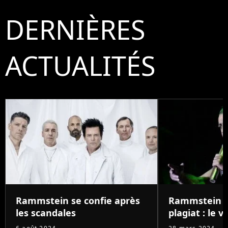
DERNIÈRES
ACTUALITÉS
Rammstein se confie après
Rammstein a
les scandales
plagiat : le ve