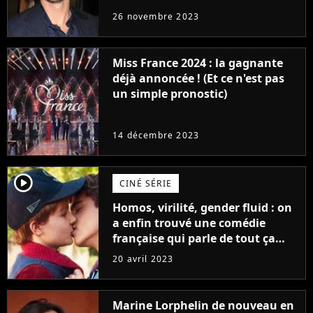
réaction des acteurs de Fast and
26 novembre 2023
Furious
Miss France 2024 : la gagnante
déjà annoncée ! (Et ce n'est pas
un simple pronostic)
14 décembre 2023
player2
CINÉ SÉRIE
Homos, virilité, gender fluid : on
a enfin trouvé une comédie
française qui parle de tout ça
sans être super ringarde
20 avril 2023
Marine Lorphelin de nouveau en