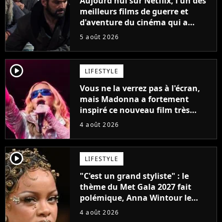
Aujourd'hui sur Netflix, l'un des
meilleurs films de guerre et
d'aventure du cinéma qui a
connu un succès retentissant à
5 août 2026
son époque
player2
LIFESTYLE
Vous ne la verrez pas à l'écran,
mais Madonna a fortement
inspiré ce nouveau film très
attendu
4 août 2026
player2
LIFESTYLE
"C'est un grand styliste" : le
thème du Met Gala 2027 fait
polémique, Anna Wintour le
défend
4 août 2026