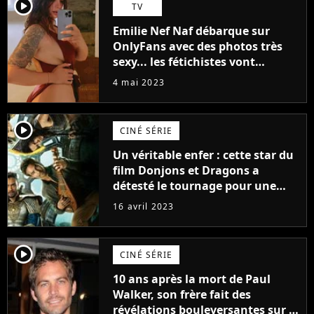
player2
TV
Emilie Nef Naf débarque sur
OnlyFans avec des photos très
sexy... les fétichistes vont
prendre leur pied !
4 mai 2023
player2
CINÉ SÉRIE
Un véritable enfer : cette star du
film Donjons et Dragons a
détesté le tournage pour une
raison très spéciale
16 avril 2023
player2
CINÉ SÉRIE
10 ans après la mort de Paul
Walker, son frère fait des
révélations bouleversantes sur la