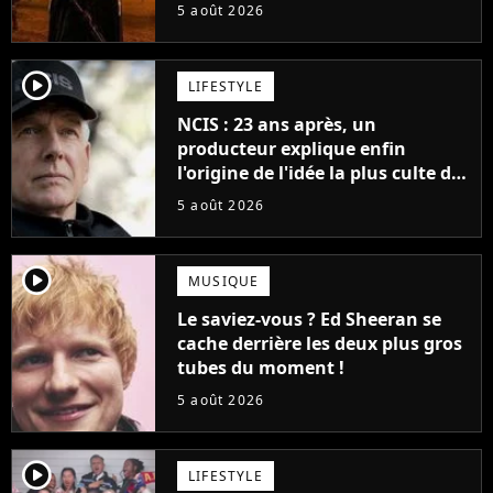
veut lui donner de rôle au
5 août 2026
cinéma
player2
LIFESTYLE
NCIS : 23 ans après, un
producteur explique enfin
l'origine de l'idée la plus culte de
la série (et on ne parle pas du
5 août 2026
bateau)
player2
MUSIQUE
Le saviez-vous ? Ed Sheeran se
cache derrière les deux plus gros
tubes du moment !
5 août 2026
player2
LIFESTYLE