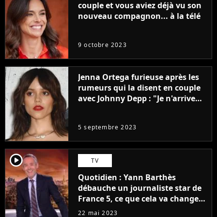
couple et vous aviez déjà vu son
nouveau compagnon... à la télé
9 octobre 2023
Jenna Ortega furieuse après les
rumeurs qui la disent en couple
avec Johnny Depp : "Je n'arrive
même pas..."
5 septembre 2023
player2
TV
Quotidien : Yann Barthès
débauche un journaliste star de
France 5, ce que cela va changer
à la rentrée
22 mai 2023