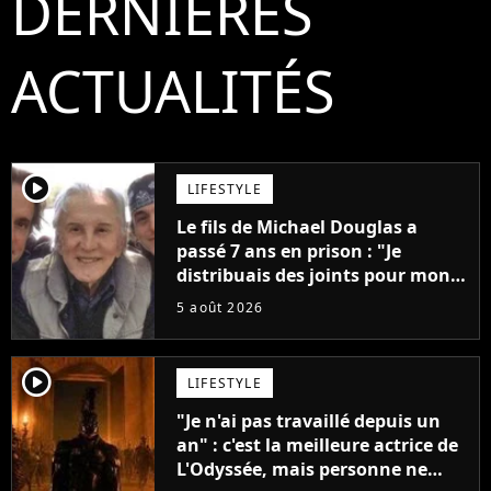
DERNIÈRES
ACTUALITÉS
player2
LIFESTYLE
Le fils de Michael Douglas a
passé 7 ans en prison : "Je
distribuais des joints pour mon
père"
5 août 2026
player2
LIFESTYLE
"Je n'ai pas travaillé depuis un
an" : c'est la meilleure actrice de
L'Odyssée, mais personne ne