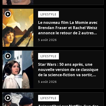
player2
LIFESTYLE
Le nouveau film La Momie avec
Brendan Fraser et Rachel Weisz
annonce le retour de 2 autres
personnages emblématiques de
5 août 2026
la saga
player2
LIFESTYLE
Star Wars : 50 ans après, une
nouvelle version de ce classique
de la science-fiction va sortir,
mais on ne la verra jamais en
5 août 2026
France
player2
LIFESTYLE