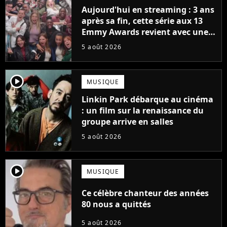
Aujourd'hui en streaming : 3 ans
après sa fin, cette série aux 13
Emmy Awards revient avec une
suite... totalement différente
5 août 2026
player2
MUSIQUE
Linkin Park débarque au cinéma
: un film sur la renaissance du
groupe arrive en salles
5 août 2026
player2
MUSIQUE
Ce célèbre chanteur des années
80 nous a quittés
5 août 2026