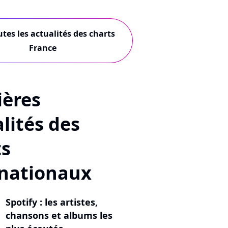
utes les actualités des charts
France
ières
lités des
ts
rnationaux
Spotify : les artistes,
chansons et albums les