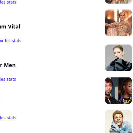
 les stats
um Vital
ir les stats
or Men
les stats
i
 les stats