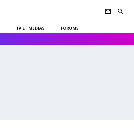
newsletter
search
TV ET MÉDIAS
FORUMS