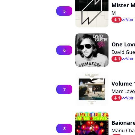
Mister 
5
M
1
Voir
arrow_bot
timeline
One Lov
6
David Gue
1
Voir
arrow_bot
timeline
Volume 
7
Marc Lavo
1
Voir
arrow_bot
timeline
Baionar
8
Manu Cha