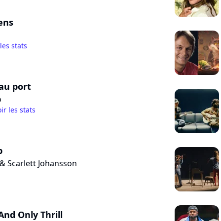
iens
 les stats
au port
o
ir les stats
p
& Scarlett Johansson
nd Only Thrill