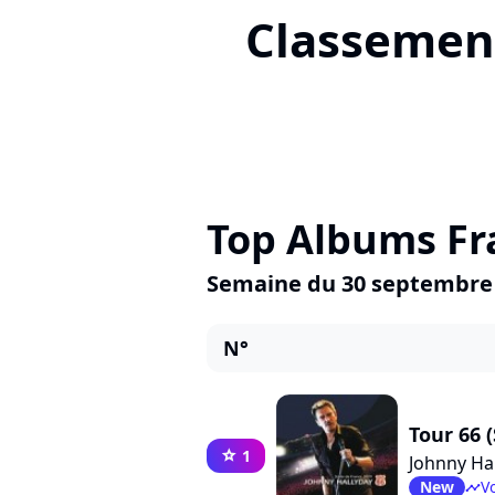
Classement
Top Albums Fr
Semaine du 30 septembre
N°
Tour 66 
1
star
Johnny Ha
New
Vo
timeline