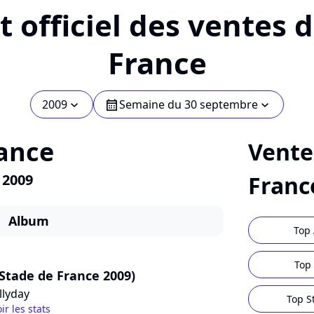
 officiel des ventes 
France
2009
Semaine du 30 septembre
chevron_bot
calendar
chevron_bot
ance
Vente
 2009
Franc
Album
Top 
Top 
(Stade de France 2009)
llyday
Top S
ir les stats