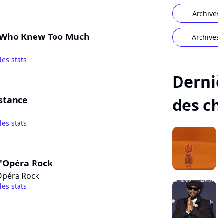
Archive
 Who Knew Too Much
Archive
 les stats
Derni
stance
des c
 les stats
L'Opéra Rock
Opéra Rock
 les stats