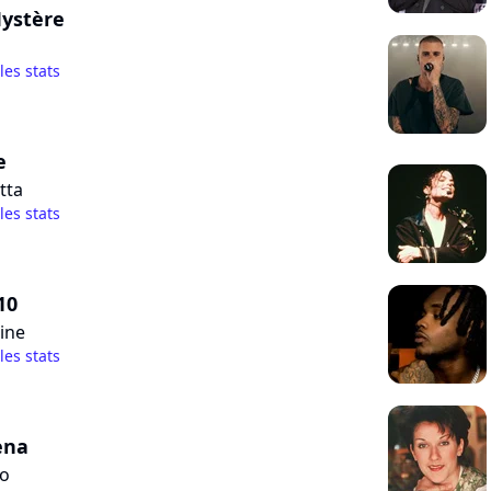
Mystère
 les stats
e
tta
 les stats
10
ine
 les stats
ena
o