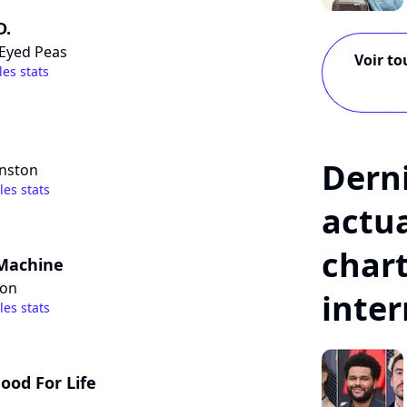
D.
 Eyed Peas
Voir to
les stats
Dern
inston
 les stats
actua
char
 Machine
mon
inte
 les stats
ood For Life