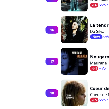
6
Voir
arrow_bot
timeline
La tendr
16
Da Silva
New
Vo
timeline
Nougaro 
17
Maurane
1
Voir
arrow_bot
timeline
Coeur de
18
Coeur de 
5
Voir
arrow_bot
timeline