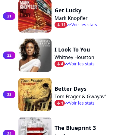
Get Lucky
21
Mark Knopfler
11
Voir les stats
arrow_bot
timeline
I Look To You
22
Whitney Houston
4
Voir les stats
arrow_bot
timeline
Better Days
23
Tom Frager & Gwayav'
1
Voir les stats
arrow_bot
timeline
The Blueprint 3
24