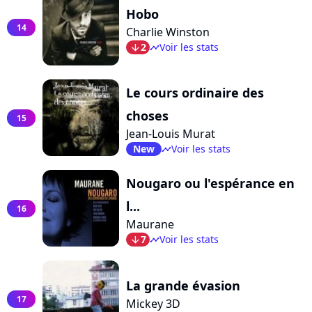
Hobo
14
Charlie Winston
2
Voir les stats
arrow_bot
timeline
Le cours ordinaire des
choses
15
Jean-Louis Murat
New
Voir les stats
timeline
Nougaro ou l'espérance en
l...
16
Maurane
7
Voir les stats
arrow_bot
timeline
La grande évasion
17
Mickey 3D