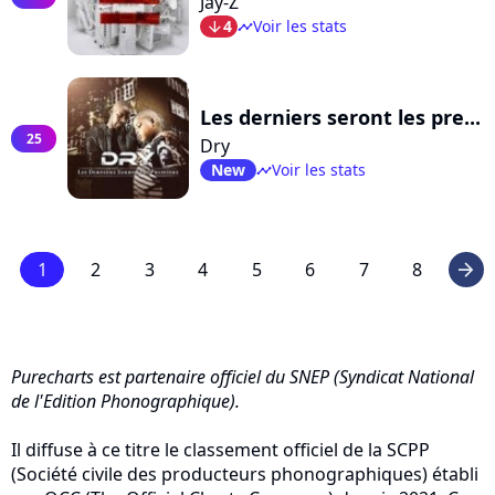
Jay-Z
4
Voir les stats
arrow_bot
timeline
Les derniers seront les pre...
25
Dry
New
Voir les stats
timeline
1
2
3
4
5
6
7
8
arrow_right
Purecharts est partenaire officiel du SNEP (Syndicat National
de l'Edition Phonographique).
Il diffuse à ce titre le classement officiel de la SCPP
(Société civile des producteurs phonographiques) établi