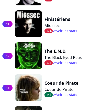
Finistériens
11
Miossec
4
Voir les stats
arrow_bot
timeline
The E.N.D.
12
The Black Eyed Peas
1
Voir les stats
arrow_bot
timeline
Coeur de Pirate
13
Coeur de Pirate
1
Voir les stats
arrow_top
timeline