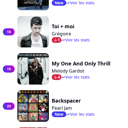
New
Voir les stats
timeline
Toi + moi
18
Grégoire
1
Voir les stats
arrow_bot
timeline
My One And Only Thrill
19
Melody Gardot
4
Voir les stats
arrow_bot
timeline
Backspacer
20
Pearl Jam
New
Voir les stats
timeline