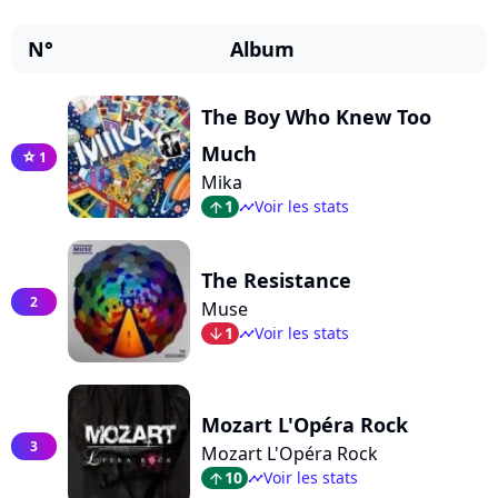
N°
Album
The Boy Who Knew Too
Much
1
star
Mika
1
Voir les stats
arrow_top
timeline
The Resistance
2
Muse
1
Voir les stats
arrow_bot
timeline
Mozart L'Opéra Rock
3
Mozart L'Opéra Rock
10
Voir les stats
arrow_top
timeline