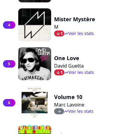
Mister Mystère
4
M
1
Voir les stats
arrow_bot
timeline
One Love
5
David Guetta
1
Voir les stats
arrow_bot
timeline
Volume 10
6
Marc Lavoine
Voir les stats
arrow_right
timeline