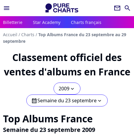
menu
newsletter
search
Billetterie
Star Academy
Charts français
Accueil
/
Charts
/
Top Albums France du 23 septembre au 29
septembre
Classement officiel des
ventes d'albums en France
2009
chevron_bot
Semaine du 23 septembre
calendar
chevron_bot
Top Albums France
Semaine du 23 septembre 2009