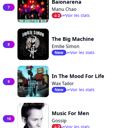
Baionarena
7
Manu Chao
2
Voir les stats
arrow_bot
timeline
The Big Machine
8
Emilie Simon
New
Voir les stats
timeline
In The Mood For Life
9
Wax Tailor
New
Voir les stats
timeline
Music For Men
10
Gossip
2
Voir les stats
arrow_bot
timeline