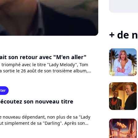
+ de n
ait son retour avec "M'en aller"
 triomphé avec le titre "Lady Melody", Tom
 sortie le 26 août de son troisième album,
raits ont déjà...
ter
 écoutez son nouveau titre
e nouveau dépendant, non plus de sa "Lady
ut simplement de sa "Darling". Après son
s le clip de "Nouvelle...