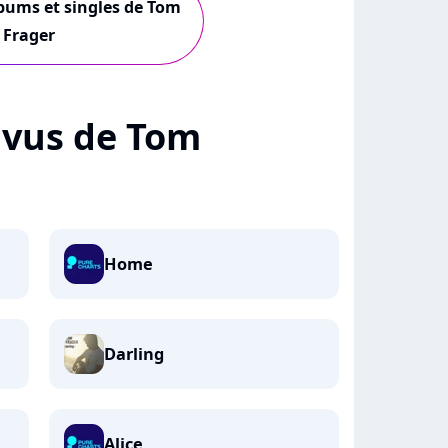
lbums et singles de Tom
Frager
+ vus de Tom
Home
Darling
Alice