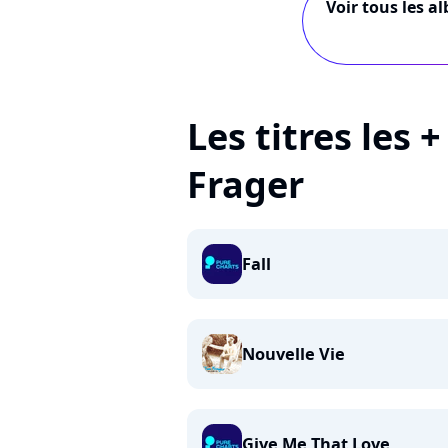
Voir tous les a
Les titres les 
Frager
Fall
Nouvelle Vie
Give Me That Love