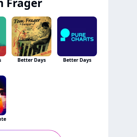
 Frager
s
Better Days
Better Days
ute