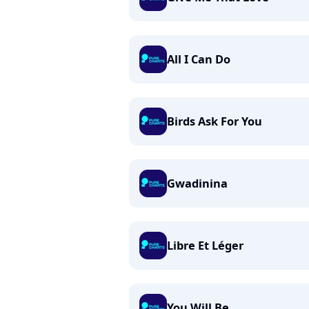
All I Can Do
Birds Ask For You
Gwadinina
Libre Et Léger
You Will Be