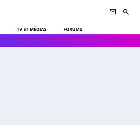
newsletter
search
TV ET MÉDIAS
FORUMS