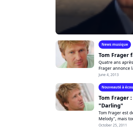
News musique
Tom Frager f
Quatre ans après
Frager annonce la
dont plusieurs ext
June 4, 2013
Nouveauté à écou
Tom Frager :
"Darling"
Tom Frager est d
Melody", mais to
voyage en van dan
October 25, 2011