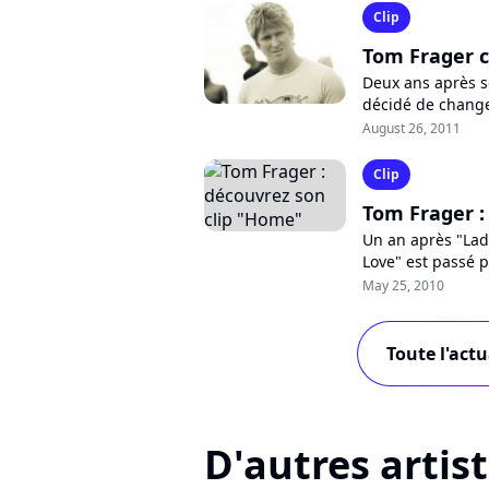
Clip
Tom Frager c
Deux ans après s
décidé de changer
de son nouveau si
August 26, 2011
Clip
Tom Frager :
Un an après "Lad
Love" est passé p
de son troisième 
May 25, 2010
Toute l'act
D'autres artis