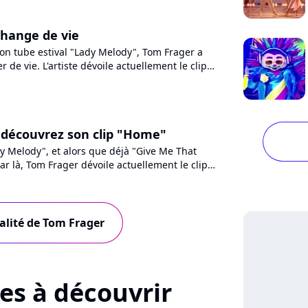
hange de vie
on tube estival "Lady Melody", Tom Frager a
 de vie. L'artiste dévoile actuellement le clip
ngle, premier...
 découvrez son clip "Home"
y Melody", et alors que déjà "Give Me That
ar là, Tom Frager dévoile actuellement le clip
single, espérant...
ualité de Tom Frager
tes à découvrir