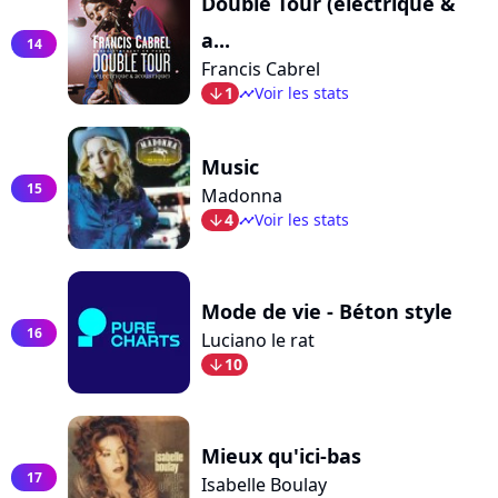
Double Tour (électrique &
a...
14
Francis Cabrel
1
Voir les stats
arrow_bot
timeline
Music
15
Madonna
4
Voir les stats
arrow_bot
timeline
Mode de vie - Béton style
16
Luciano le rat
10
arrow_bot
Mieux qu'ici-bas
17
Isabelle Boulay