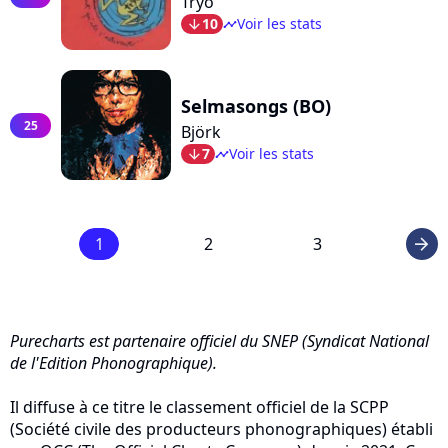
Tryo
10
Voir les stats
arrow_bot
timeline
Selmasongs (BO)
25
Björk
7
Voir les stats
arrow_bot
timeline
1
2
3
arrow_right
Purecharts est partenaire officiel du SNEP (Syndicat National
de l'Edition Phonographique).
Il diffuse à ce titre le classement officiel de la SCPP
(Société civile des producteurs phonographiques) établi