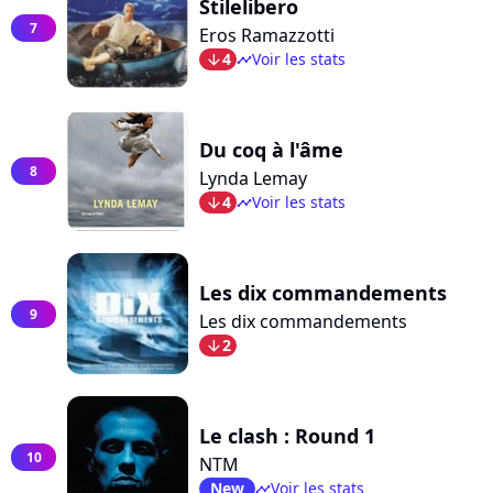
Stilelibero
7
Eros Ramazzotti
4
Voir les stats
arrow_bot
timeline
Du coq à l'âme
8
Lynda Lemay
4
Voir les stats
arrow_bot
timeline
Les dix commandements
9
Les dix commandements
2
arrow_bot
Le clash : Round 1
10
NTM
New
Voir les stats
timeline