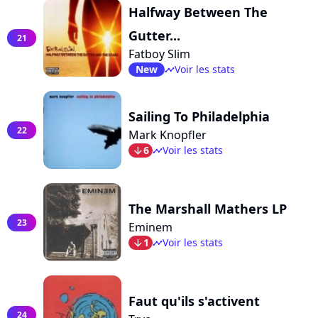
Halfway Between The
Gutter...
21
Fatboy Slim
New
Voir les stats
timeline
Sailing To Philadelphia
22
Mark Knopfler
6
Voir les stats
arrow_bot
timeline
The Marshall Mathers LP
23
Eminem
1
Voir les stats
arrow_bot
timeline
Faut qu'ils s'activent
24