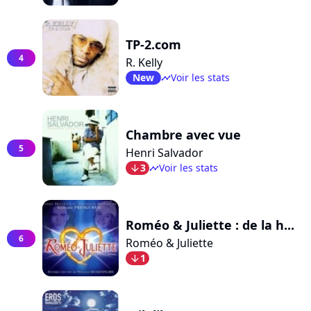
TP-2.com
4
R. Kelly
New
Voir les stats
timeline
Chambre avec vue
5
Henri Salvador
3
Voir les stats
arrow_bot
timeline
Roméo & Juliette : de la h...
6
Roméo & Juliette
1
arrow_bot