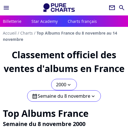
menu
newsletter
search
Billetterie
Star Academy
Charts français
Accueil
/
Charts
/
Top Albums France du 8 novembre au 14
novembre
Classement officiel des
ventes d'albums en France
2000
chevron_bot
Semaine du 8 novembre
calendar
chevron_bot
Top Albums France
Semaine du 8 novembre 2000