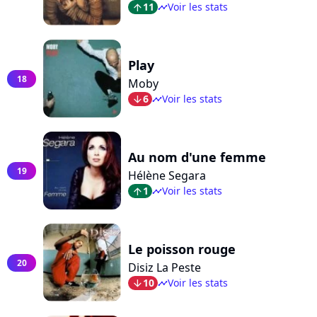
11
Voir les stats
arrow_top
timeline
Play
18
Moby
6
Voir les stats
arrow_bot
timeline
Au nom d'une femme
19
Hélène Segara
1
Voir les stats
arrow_top
timeline
Le poisson rouge
20
Disiz La Peste
10
Voir les stats
arrow_bot
timeline