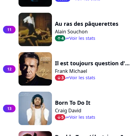
Au ras des pâquerettes
11
Alain Souchon
4
Voir les stats
arrow_top
timeline
Il est toujours question d'...
12
Frank Michael
3
Voir les stats
arrow_bot
timeline
Born To Do It
13
Craig David
5
Voir les stats
arrow_bot
timeline