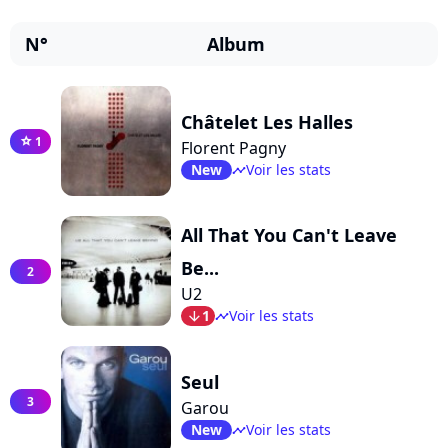
N°
Album
Châtelet Les Halles
1
star
Florent Pagny
New
Voir les stats
timeline
All That You Can't Leave
Be...
2
U2
1
Voir les stats
arrow_bot
timeline
Seul
3
Garou
New
Voir les stats
timeline