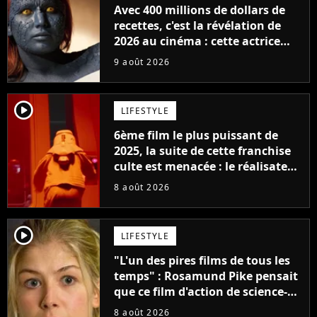
Avec 400 millions de dollars de
recettes, c'est la révélation de
2026 au cinéma : cette actrice
adorée prête à remplacer
9 août 2026
Jennifer Lawrence chez Marvel
player2
LIFESTYLE
6ème film le plus puissant de
2025, la suite de cette franchise
culte est menacée : le réalisateur
claque la porte pour "différends
8 août 2026
créatifs"
player2
LIFESTYLE
"L'un des pires films de tous les
temps" : Rosamund Pike pensait
que ce film d'action de science-
fiction avec Dwayne Johnson
8 août 2026