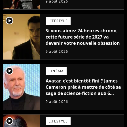
9 août 2026
player2
LIFESTYLE
Si vous aimez 24 heures chrono,
cette future série de 2027 va
devenir votre nouvelle obsession
9 août 2026
player2
CINÉMA
Avatar, c'est bientôt fini ? James
Cameron prêt à mettre de côté sa
saga de science-fiction aux 6
milliards de recettes
9 août 2026
player2
LIFESTYLE