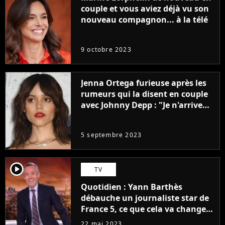
couple et vous aviez déjà vu son
nouveau compagnon... à la télé
9 octobre 2023
Jenna Ortega furieuse après les
rumeurs qui la disent en couple
avec Johnny Depp : "Je n'arrive
même pas..."
5 septembre 2023
player2
TV
Quotidien : Yann Barthès
débauche un journaliste star de
France 5, ce que cela va changer
à la rentrée
22 mai 2023