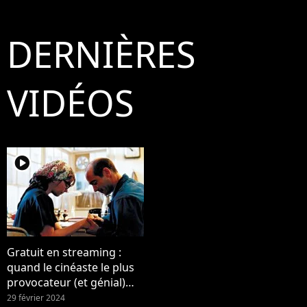
l'ovni de la pop
DERNIÈRES
VIDÉOS
player2
Gratuit en streaming :
quand le cinéaste le plus
provocateur (et génial)
d'Europe filme l'ovni de la
29 février 2024