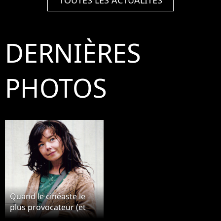
TOUTES LES ACTUALITÉS
DERNIÈRES
PHOTOS
Quand le cinéaste le
plus provocateur (et
génial) d'Europe filme