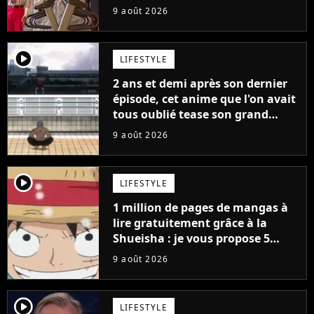
qui a révolutionné YouTube
9 août 2026
player2
LIFESTYLE
2 ans et demi après son dernier
épisode, cet anime que l'on avait
tous oublié tease son grand
retour
9 août 2026
player2
LIFESTYLE
1 million de pages de mangas à
lire gratuitement grâce à la
Shueisha : je vous propose 5
mangas jamais sortis en France
9 août 2026
à découvrir absolument
player2
LIFESTYLE