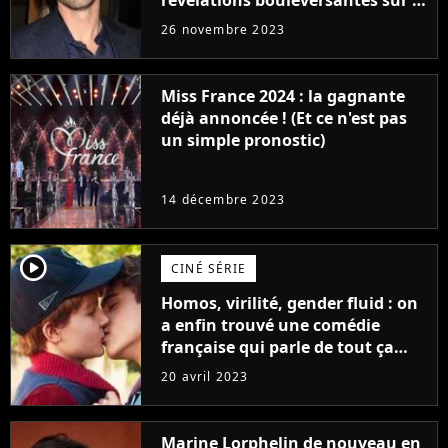
révélations bouleversantes sur la
réaction des acteurs de Fast and
26 novembre 2023
Furious
Miss France 2024 : la gagnante
déjà annoncée ! (Et ce n'est pas
un simple pronostic)
14 décembre 2023
player2
CINÉ SÉRIE
Homos, virilité, gender fluid : on
a enfin trouvé une comédie
française qui parle de tout ça
sans être super ringarde
20 avril 2023
Marine Lorphelin de nouveau en