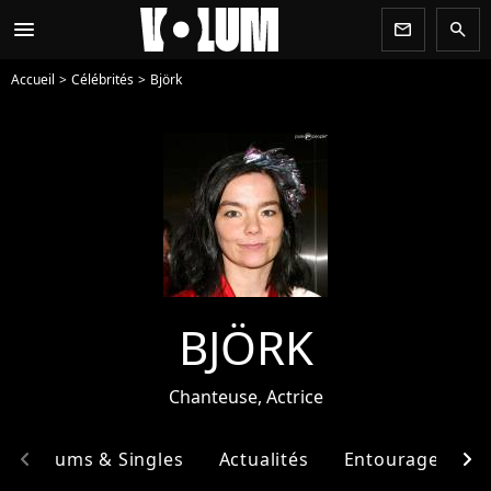
menu
newsletter
search
Accueil
Célébrités
Björk
BJÖRK
Chanteuse, Actrice
chevron_left
chevron_right
Albums & Singles
Actualités
Entourage
F