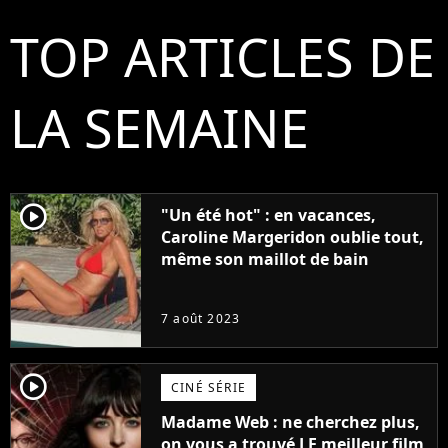
TOP ARTICLES DE
LA SEMAINE
player2
"Un été hot" : en vacances,
Caroline Margeridon oublie tout,
même son maillot de bain
7 août 2023
player2
CINÉ SÉRIE
Madame Web : ne cherchez plus,
on vous a trouvé LE meilleur film