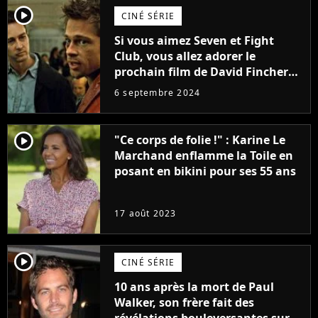
player2
CINÉ SÉRIE
Si vous aimez Seven et Fight
Club, vous allez adorer le
prochain film de David Fincher
avec lequel il se réinvente
6 septembre 2024
complètement
player2
"Ce corps de folie !" : Karine Le
Marchand enflamme la Toile en
posant en bikini pour ses 55 ans
17 août 2023
player2
CINÉ SÉRIE
10 ans après la mort de Paul
Walker, son frère fait des