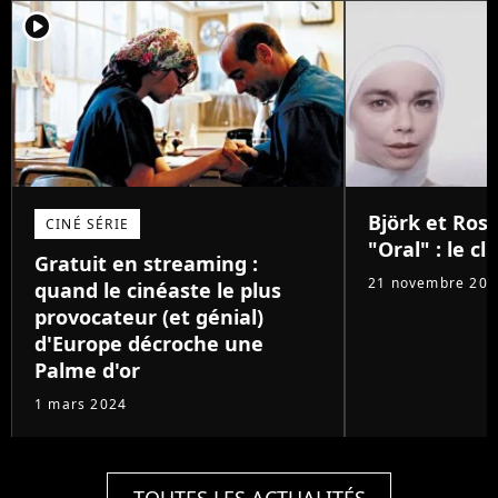
player2
Björk et Rosa
CINÉ SÉRIE
"Oral" : le cli
Gratuit en streaming :
21 novembre 202
quand le cinéaste le plus
provocateur (et génial)
d'Europe décroche une
Palme d'or
1 mars 2024