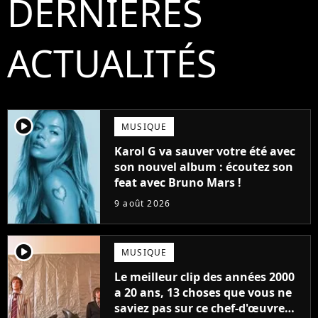
DERNIÈRES
ACTUALITÉS
player2
MUSIQUE
Karol G va sauver votre été avec
son nouvel album : écoutez son
feat avec Bruno Mars !
9 août 2026
player2
MUSIQUE
Le meilleur clip des années 2000
a 20 ans, 13 choses que vous ne
saviez pas sur ce chef-d'œuvre