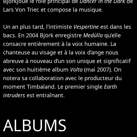
Björkjoue le rôle principal de
Dancer in the Dark
de
Lars Von Trier
, et compose la musique.
Un an plus tard, l’intimiste
Vespertine
est dans les
bacs. En 2004 Björk enregistre
Medúlla
qu’elle
consacre entièrement à la voix humaine. La
chanteuse au visage et à la voix d’ange nous
abreuve à nouveau d’un son unique et significatif
avec son huitième album
Volta
(mai 2007). On
notera sa collaboration avec le producteur du
moment
Timbaland
. Le premier single
Earth
intruders
est entraînant.
ALBUMS