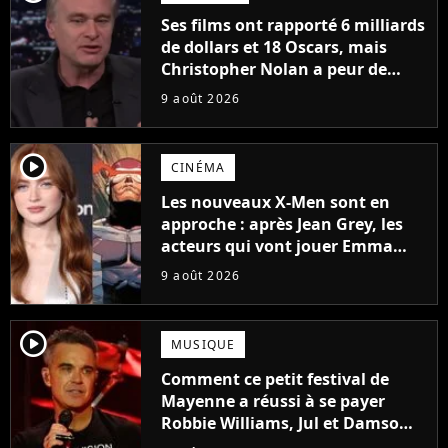
Ses films ont rapporté 6 milliards
de dollars et 18 Oscars, mais
Christopher Nolan a peur de
tourner un genre de films très
9 août 2026
particulier
player2
CINÉMA
Les nouveaux X-Men sont en
approche : après Jean Grey, les
acteurs qui vont jouer Emma
Frost et Cyclope trouvés !
9 août 2026
player2
MUSIQUE
Comment ce petit festival de
Mayenne a réussi à se payer
Robbie Williams, Jul et Damso
cette année ?