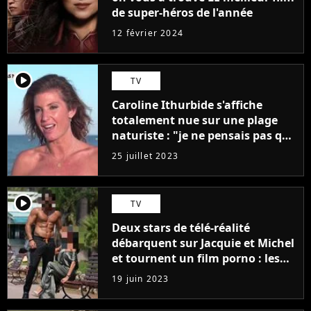
de super-héros de l'année
12 février 2024
player2
TV
Caroline Ithurbide s'affiche
totalement nue sur une plage
naturiste : "je ne pensais pas que
j'arriverais à le faire..."
25 juillet 2023
player2
TV
Deux stars de télé-réalité
débarquent sur Jacquie et Michel
et tournent un film porno : les
premières images du tournage
19 juin 2023
(exclu)