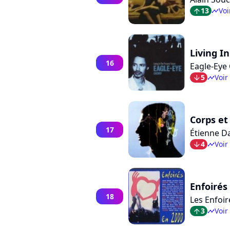
13
Voi
arrow_top
timeline
Living I
16
Eagle-Eye
5
Voir
arrow_bot
timeline
Corps et
17
Étienne D
4
Voir
arrow_bot
timeline
Enfoirés
18
Les Enfoir
3
Voir
arrow_top
timeline