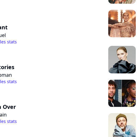
ant
uel
 les stats
tories
apman
 les stats
 Over
ain
 les stats