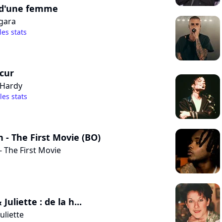
d'une femme
gara
les stats
scur
 Hardy
 les stats
- The First Movie (BO)
 The First Movie
uliette : de la h...
uliette