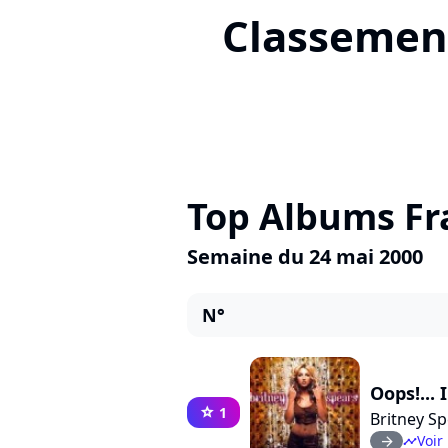
Classement
Top Albums Fr
Semaine du 24 mai 2000
N°
Oops!... 
1
star
Britney S
Voir 
arrow_right
timeline