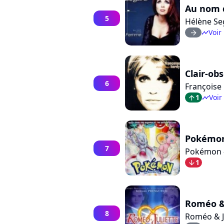
Au nom 
5
Hélène Se
Voir 
arrow_right
timeline
Clair-ob
6
Françoise
1
Voir
arrow_top
timeline
Pokémon 
7
Pokémon -
1
arrow_bot
Roméo & J
8
Roméo & J