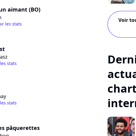
n aimant (BO)
n
Voir to
ir les stats
st
Dern
nasz
 les stats
actua
char
may
inte
 les stats
es pâquerettes
chon