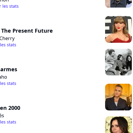
r les stats
n The Present Future
 Cherry
 les stats
 armes
aho
 les stats
 en 2000
és
 les stats