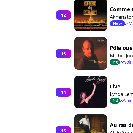
Comme u
12
Akhenato
New
Vo
timeline
Pôle oue
13
Michel Jo
6
Voir
arrow_top
timeline
Live
14
Lynda Le
4
Voir
arrow_top
timeline
Au ras d
15
Alain Sou