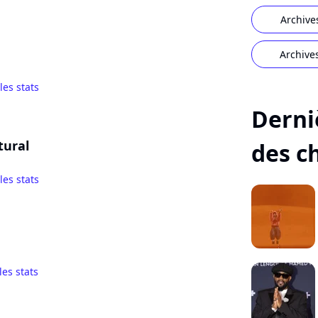
Archive
Archive
 les stats
Derni
tural
des c
 les stats
les stats