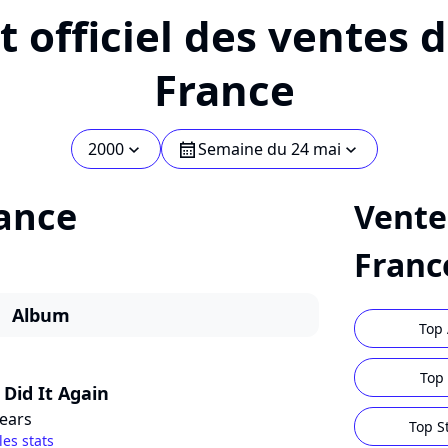
 officiel des ventes 
France
2000
Semaine du 24 mai
chevron_bot
calendar
chevron_bot
ance
Vente
Franc
Album
Top 
Top 
I Did It Again
pears
Top S
les stats