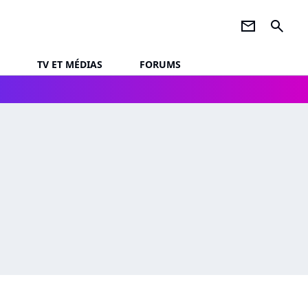
newsletter
search
TV ET MÉDIAS
FORUMS