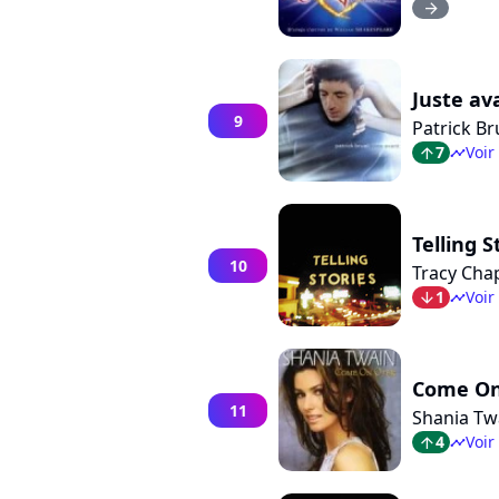
arrow_right
Juste av
9
Patrick Br
7
Voir
arrow_top
timeline
Telling S
10
Tracy Ch
1
Voir
arrow_bot
timeline
Come On
11
Shania Tw
4
Voir
arrow_top
timeline