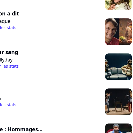
n a dit
taque
 les stats
ur sang
llyday
r les stats
a
 les stats
e : Hommages...