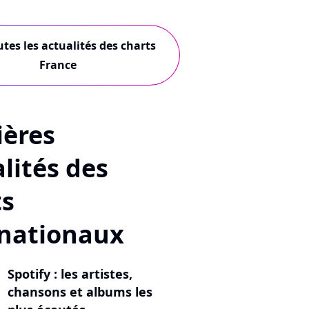
utes les actualités des charts
France
ières
lités des
ts
rnationaux
Spotify : les artistes,
chansons et albums les