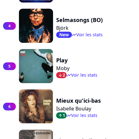
Selmasongs (BO)
4
Björk
New
Voir les stats
timeline
Play
5
Moby
2
Voir les stats
arrow_bot
timeline
Mieux qu'ici-bas
6
Isabelle Boulay
1
Voir les stats
arrow_top
timeline