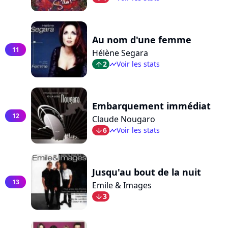
Au nom d'une femme
11
Hélène Segara
2
Voir les stats
arrow_top
timeline
Embarquement immédiat
12
Claude Nougaro
6
Voir les stats
arrow_bot
timeline
Jusqu'au bout de la nuit
13
Emile & Images
3
arrow_bot