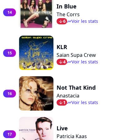
In Blue
14
The Corrs
6
Voir les stats
arrow_bot
timeline
KLR
15
Saïan Supa Crew
4
Voir les stats
arrow_bot
timeline
Not That Kind
16
Anastacia
1
Voir les stats
arrow_bot
timeline
Live
17
Patricia Kaas