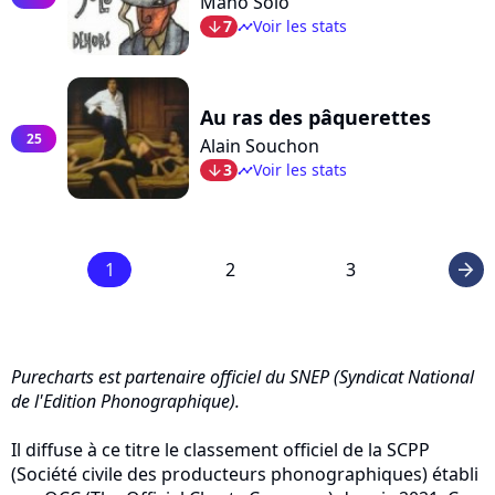
Mano Solo
7
Voir les stats
arrow_bot
timeline
Au ras des pâquerettes
25
Alain Souchon
3
Voir les stats
arrow_bot
timeline
1
2
3
arrow_right
Purecharts est partenaire officiel du SNEP (Syndicat National
de l'Edition Phonographique).
Il diffuse à ce titre le classement officiel de la SCPP
(Société civile des producteurs phonographiques) établi