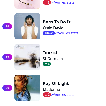
3
Voir les stats
arrow_bot
timeline
Born To Do It
18
Craig David
New
Voir les stats
timeline
Tourist
19
St Germain
6
arrow_top
Ray Of Light
20
Madonna
2
Voir les stats
arrow_bot
timeline