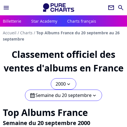
menu
newsletter
search
Billetterie
Star Academy
Charts français
Accueil
/
Charts
/
Top Albums France du 20 septembre au 26
septembre
Classement officiel des
ventes d'albums en France
2000
chevron_bot
Semaine du 20 septembre
calendar
chevron_bot
Top Albums France
Semaine du 20 septembre 2000