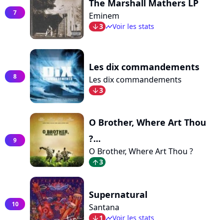
The Marshall Mathers LP
7
Eminem
3
Voir les stats
arrow_bot
timeline
Les dix commandements
8
Les dix commandements
3
arrow_bot
O Brother, Where Art Thou
?...
9
O Brother, Where Art Thou ?
3
arrow_top
Supernatural
10
Santana
1
Voir les stats
arrow_bot
timeline