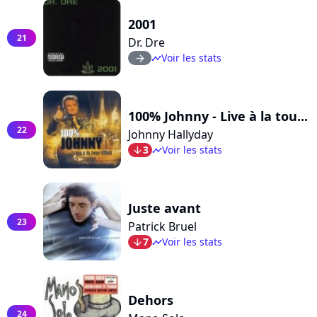
2001
21
Dr. Dre
Voir les stats
arrow_right
timeline
100% Johnny - Live à la tou...
22
Johnny Hallyday
3
Voir les stats
arrow_bot
timeline
Juste avant
23
Patrick Bruel
7
Voir les stats
arrow_bot
timeline
Dehors
24