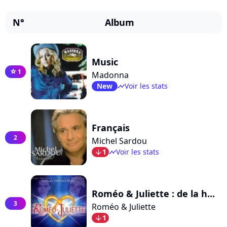
N°
Album
Music
1
star
Madonna
New
Voir les stats
timeline
Français
2
Michel Sardou
1
Voir les stats
arrow_bot
timeline
Roméo & Juliette : de la h...
3
Roméo & Juliette
1
arrow_bot